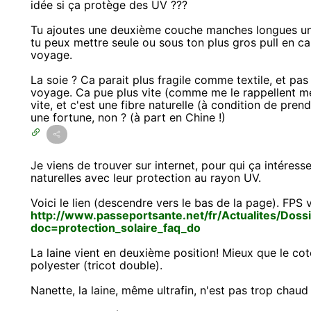
idée si ça protège des UV ???
Tu ajoutes une deuxième couche manches longues un
tu peux mettre seule ou sous ton plus gros pull en cas
voyage.
La soie ? Ca parait plus fragile comme textile, et pas
voyage. Ca pue plus vite (comme me le rappellent me
vite, et c'est une fibre naturelle (à condition de pren
une fortune, non ? (à part en Chine !)
Je viens de trouver sur internet, pour qui ça intéresse
naturelles avec leur protection au rayon UV.
Voici le lien (descendre vers le bas de la page). FPS v
http://www.passeportsante.net/fr/Actualites/Doss
doc=protection_solaire_faq_do
La laine vient en deuxième position! Mieux que le cot
polyester (tricot double).
Nanette, la laine, même ultrafin, n'est pas trop chau