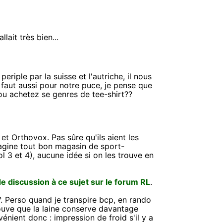
lait très bien...
iple par la suisse et l'autriche, il nous
 faut aussi pour notre puce, je pense que
 ou achetez se genres de tee-shirt??
et Orthovox. Pas sûre qu'ils aient les
magine tout bon magasin de sport-
3 et 4), aucune idée si on les trouve en
 de discussion à ce sujet sur le forum RL
.
°. Perso quand je transpire bcp, en rando
rouve que la laine conserve davantage
énient donc : impression de froid s'il y a