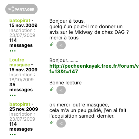
PARTAGER
batopirat
-
Bonjour à tous,
15 nov. 2009
quelqu'un peut-il me donner un
Inscription :
avis sur le Midway de chez DAG ?
23/07/2009
merci à tous
114
messages
Loutre
Bonjour.........
masquée
-
http://pecheenkayak.free.fr/forum/
15 nov. 2009
f=13&t=147
Inscription :
18/10/2009
Bonne lecture
35
messages
batopirat
-
ok merci loutre masquée,
25 nov. 2009
cela m'a un peu guidé, j'en ai fait
Inscription :
l'acquisition samedi dernier.
23/07/2009
114
messages