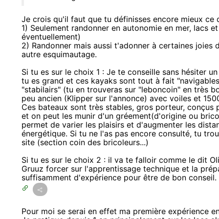
Je crois qu'il faut que tu définisses encore mieux ce
1) Seulement randonner en autonomie en mer, lacs et r
éventuellement)
2) Randonner mais aussi t'adonner à certaines joies d
autre esquimautage.
Si tu es sur le choix 1 : Je te conseille sans hésite
tu es grand et ces kayaks sont tout à fait "navigabl
"stabilairs" (tu en trouveras sur "leboncoin" en très 
peu ancien (Klipper sur l'annonce) avec voiles et 15
Ces bateaux sont très stables, gros porteur, conçus 
et on peut les munir d'un gréement(d'origine ou brico
permet de varier les plaisirs et d'augmenter les dis
énergétique. Si tu ne l'as pas encore consulté, tu tr
site (section coin des bricoleurs...)
Si tu es sur le choix 2 : il va te falloir comme le dit 
Gruuz forcer sur l'apprentissage technique et la prépa
suffisamment d'expérience pour être de bon conseil.
Pour moi se serai en effet ma première expérience e