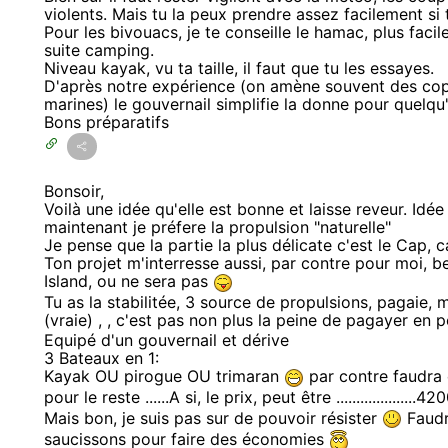
violents. Mais tu la peux prendre assez facilement si
Pour les bivouacs, je te conseille le hamac, plus facil
suite camping.
Niveau kayak, vu ta taille, il faut que tu les essayes.
D'après notre expérience (on amène souvent des cop
marines) le gouvernail simplifie la donne pour quelqu
Bons préparatifs
Bonsoir,
Voilà une idée qu'elle est bonne et laisse reveur. Idée 
maintenant je préfere la propulsion "naturelle"
Je pense que la partie la plus délicate c'est le Cap, ca
Ton projet m'interresse aussi, par contre pour moi, 
Island, ou ne sera pas
Tu as la stabilitée, 3 source de propulsions, pagaie, 
(vraie) , , c'est pas non plus la peine de pagayer en 
Equipé d'un gouvernail et dérive
3 Bateaux en 1:
Kayak OU pirogue OU trimaran
par contre faudra 
pour le reste ......A si, le prix, peut être ....................4
Mais bon, je suis pas sur de pouvoir résister
Faudr
saucissons pour faire des économies