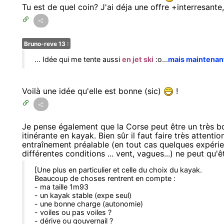
Tu est de quel coin? J'ai déja une offre +interresante
Bruno-reve 13 :
... Idée qui me tente aussi
en jet ski
:o...
mais maintenant 
Voilà une idée qu'elle est bonne (sic)
!
Je pense également que la Corse peut être un très bo
itinérante en kayak. Bien sûr il faut faire très attent
entraînement préalable (en tout cas quelques expéri
différentes conditions ... vent, vagues...) ne peut qu'êt
[Une plus en particulier et celle du choix du kayak.
Beaucoup de choses rentrent en compte :
- ma taille 1m93
- un kayak stable (expe seul)
- une bonne charge (autonomie)
- voiles ou pas voiles ?
- dérive ou gouvernail ?