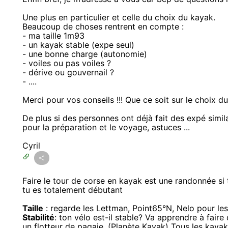
Une plus en particulier et celle du choix du kayak.
Beaucoup de choses rentrent en compte :
- ma taille 1m93
- un kayak stable (expe seul)
- une bonne charge (autonomie)
- voiles ou pas voiles ?
- dérive ou gouvernail ?
- ....
Merci pour vos conseils !!! Que ce soit sur le choix d
De plus si des personnes ont déjà fait des expé similai
pour la préparation et le voyage, astuces ...
Cyril
Faire le tour de corse en kayak est une randonnée si 
tu es totalement débutant
Taille
: regarde les Lettman, Point65°N, Nelo pour le
Stabilité
: ton vélo est-il stable? Va apprendre à faire
un flotteur de pagaie. (Planète Kayak) Tous les kaya