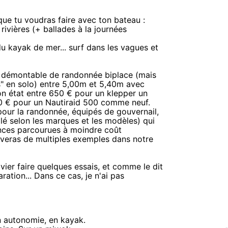
 que tu voudras faire avec ton bateau :
ivières (+ ballades à la journées
u kayak de mer... surf dans les vagues et
r un démontable de randonnée biplace (mais
es" en solo) entre 5,00m et 5,40m avec
bon état entre 650 € pour un klepper un
00 € pour un Nautiraid 500 comme neuf.
pour la randonnée, équipés de gouvernail,
lé selon les marques et les modèles) qui
tances parcourues à moindre coût
ouveras de multiples exemples dans notre
Olivier faire quelques essais, et comme le dit
ration... Dans ce cas, je n'ai pas
n autonomie, en kayak.