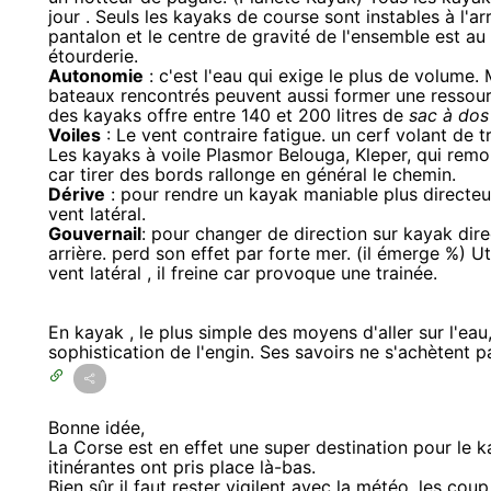
jour . Seuls les kayaks de course sont instables à l'a
pantalon et le centre de gravité de l'ensemble est au d
étourderie.
Autonomie
: c'est l'eau qui exige le plus de volume.
bateaux rencontrés peuvent aussi former une ressource
des kayaks offre entre 140 et 200 litres de
sac à dos
Voiles
: Le vent contraire fatigue. un cerf volant de t
Les kayaks à voile Plasmor Belouga, Kleper, qui remon
car tirer des bords rallonge en général le chemin.
Dérive
: pour rendre un kayak maniable plus directeur
vent latéral.
Gouvernail
: pour changer de direction sur kayak dire
arrière. perd son effet par forte mer. (il émerge %) 
vent latéral , il freine car provoque une trainée.
En kayak , le plus simple des moyens d'aller sur l'ea
sophistication de l'engin. Ses savoirs ne s'achètent pas
Bonne idée,
La Corse est en effet une super destination pour le 
itinérantes ont pris place là-bas.
Bien sûr il faut rester vigilent avec la météo, les co