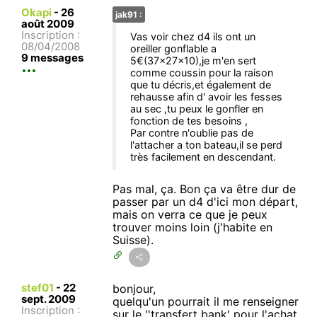
Okapi
-
26
jak91 :
août 2009
Inscription :
Vas voir chez d4 ils ont un
08/04/2008
oreiller gonflable a
9 messages
5€(37x27x10),je m'en sert
comme coussin pour la raison
que tu décris,et également de
rehausse afin d' avoir les fesses
au sec ,tu peux le gonfler en
fonction de tes besoins ,
Par contre n'oublie pas de
l'attacher a ton bateau,il se perd
très facilement en descendant.
Pas mal, ça. Bon ça va être dur de
passer par un d4 d'ici mon départ,
mais on verra ce que je peux
trouver moins loin (j'habite en
Suisse).
stef01
-
22
bonjour,
sept. 2009
quelqu'un pourrait il me renseigner
Inscription :
sur le ''transfert bank' pour l'achat