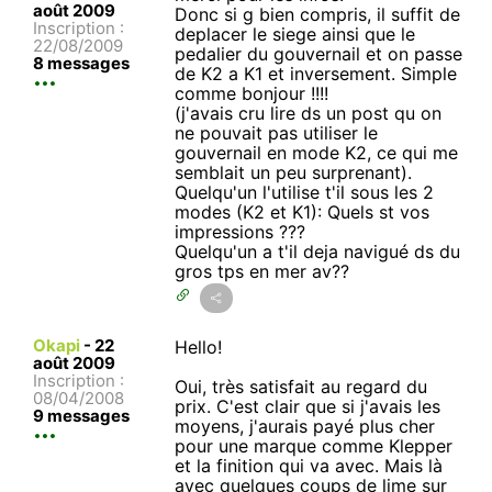
août 2009
Donc si g bien compris, il suffit de
Inscription :
deplacer le siege ainsi que le
22/08/2009
pedalier du gouvernail et on passe
8 messages
de K2 a K1 et inversement. Simple
comme bonjour !!!!
(j'avais cru lire ds un post qu on
ne pouvait pas utiliser le
gouvernail en mode K2, ce qui me
semblait un peu surprenant).
Quelqu'un l'utilise t'il sous les 2
modes (K2 et K1): Quels st vos
impressions ???
Quelqu'un a t'il deja navigué ds du
gros tps en mer av??
Okapi
-
22
Hello!
août 2009
Inscription :
Oui, très satisfait au regard du
08/04/2008
prix. C'est clair que si j'avais les
9 messages
moyens, j'aurais payé plus cher
pour une marque comme Klepper
et la finition qui va avec. Mais là
avec quelques coups de lime sur