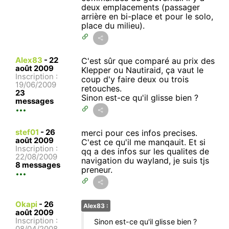
deux emplacements (passager
arrière en bi-place et pour le solo,
place du milieu).
Alex83
-
22
C'est sûr que comparé au prix des
août 2009
Klepper ou Nautiraid, ça vaut le
Inscription :
coup d'y faire deux ou trois
19/06/2009
retouches.
23
Sinon est-ce qu'il glisse bien ?
messages
stef01
-
26
merci pour ces infos precises.
août 2009
C'est ce qu'il me manqauit. Et si
Inscription :
qq a des infos sur les qualites de
22/08/2009
navigation du wayland, je suis tjs
8 messages
preneur.
Okapi
-
26
Alex83 :
août 2009
Inscription :
Sinon est-ce qu'il glisse bien ?
08/04/2008