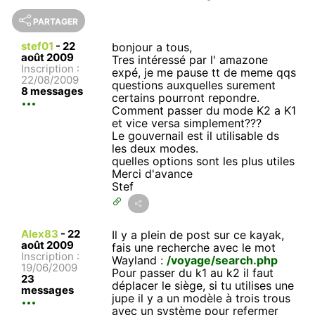
PARTAGER
stef01
-
22
bonjour a tous,
août 2009
Tres intéressé par l' amazone
Inscription :
expé, je me pause tt de meme qqs
22/08/2009
questions auxquelles surement
8 messages
certains pourront repondre.
Comment passer du mode K2 a K1
et vice versa simplement???
Le gouvernail est il utilisable ds
les deux modes.
quelles options sont les plus utiles
Merci d'avance
Stef
Alex83
-
22
Il y a plein de post sur ce kayak,
août 2009
fais une recherche avec le mot
Inscription :
Wayland :
/voyage/search.php
19/06/2009
Pour passer du k1 au k2 il faut
23
déplacer le siège, si tu utilises une
messages
jupe il y a un modèle à trois trous
avec un système pour refermer