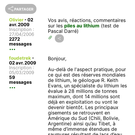
PARTAGER
Olivier
-
02
Vos avis, réactions, commentaires
avr. 2009
sur les
piles au lithium
(test de
Inscription :
Pascal Darré)
27/04/2006
2272
messages
foudetrek
-
Bonjour,
02 avr. 2009
Inscription :
Au-delà de l'aspect pratique, pour
05/03/2009
ce qui est des réserves mondiales
59
de lithium, le géologue R. Keith
messages
Evans, un spécialiste du lithium les
évalue à 28 millions de tonnes
maximum, dont 14 millions sont
déjà en exploitation ou vont le
devenir bientôt. Les principaux
gisements se retrouvent en
Amérique du Sud (Chili, Bolivie,
Argentine) ainsi qu’au Tibet, à
même d’immense étendues de
saumures résultant de lacs d’eau