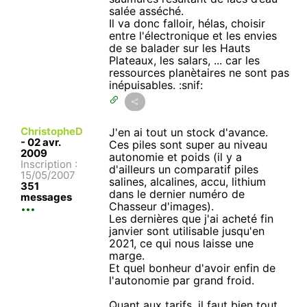
salée asséché.
Il va donc falloir, hélas, choisir
entre l'électronique et les envies
de se balader sur les Hauts
Plateaux, les salars, ... car les
ressources planètaires ne sont pas
inépuisables. :snif:
ChristopheD
J'en ai tout un stock d'avance.
-
02 avr.
Ces piles sont super au niveau
2009
autonomie et poids (il y a
Inscription :
d'ailleurs un comparatif piles
15/05/2007
salines, alcalines, accu, lithium
351
dans le dernier numéro de
messages
Chasseur d'images).
Les dernières que j'ai acheté fin
janvier sont utilisable jusqu'en
2021, ce qui nous laisse une
marge.
Et quel bonheur d'avoir enfin de
l'autonomie par grand froid.
Quant aux tarifs, il faut bien tout