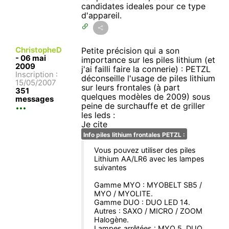
candidates ideales pour ce type
d'appareil.
ChristopheD
Petite précision qui a son
-
06 mai
importance sur les piles lithium (et
2009
j'ai failli faire la connerie) : PETZL
Inscription :
déconseille l'usage de piles lithium
15/05/2007
sur leurs frontales (à part
351
quelques modèles de 2009) sous
messages
peine de surchauffe et de griller
les leds :
Je cite
Info piles lithium frontales PETZL :
Vous pouvez utiliser des piles
Lithium AA/LR6 avec les lampes
suivantes
Gamme MYO : MYOBELT SB5 /
MYO / MYOLITE.
Gamme DUO : DUO LED 14.
Autres : SAXO / MICRO / ZOOM
Halogène.
Lampes arrêtées : MYO 5, DUO