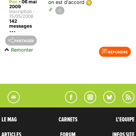
Pac
-
06 mai
on est d'accord
2009
Inscription :
15/05/2006
142
messages
PARTAGER
Remonter
RÉPONDRE
LE MAG
CARNETS
L'EQUIPE
ARTICLES
FORUM
INFOS SITE