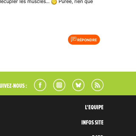
décupler les muscles...
Purée, rien que
RÉPONDRE
UIVEZ-NOUS :
L'EQUIPE
INFOS SITE