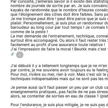
Par curiosité, j'aimerais savoir si il existe des stati
nombre de journée de sortie par an. Je suis convain
kayaks de randonnée que le nombre d'heures consécuti
que l'éloignement des côtes doit être faibles. Sans pa
Je me trompe peut être ! peut être parce que je suis 
plaisir. Personnellement, je suis plus un randonneur
baroudeur au long cour par tout temps ! Je connais t
comme de la peste !
La mer demande de l'entrainement, technique, connais
surtout être accompagné. Ou alors il faut rester très
facilement au profit d'une assurance toute relative !
J'ai l'impression de faire la moral ! Beurkk mais c'est vr
J'ai débuté il y a tellement longtemps que je ne m'en
par contre, je me souviens avoir toujours eu le feelin
Pour moi, rivière ou mer, rien à voir. Mais c'est sûr 
techniques indispensables mais qui ne sont pas les m
Je pense aussi qu'il faut passer un peu par un club 
enseignements pratiques...pas facile de ne pas stress
alors, se contenter de sorties en eau de classe 1 (plat
Pour l'endurance, je suis plus mitigée, je ne suis pas 