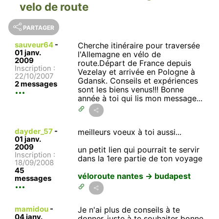
velo de route
PARTAGER
sauveur64
-
Cherche itinéraire pour traversée
01 janv.
l'Allemagne en vélo de
2009
route.Départ de France depuis
Inscription :
Vezelay et arrivée en Pologne à
22/10/2007
Gdansk. Conseils et expériences
2 messages
sont les biens venus!!! Bonne
année à toi qui lis mon message...
dayder_57
-
meilleurs voeux à toi aussi...
01 janv.
2009
un petit lien qui pourrait te servir
Inscription :
dans la 1ere partie de ton voyage
18/09/2008
45
véloroute nantes -> budapest
messages
mamidou
-
Je n'ai plus de conseils à te
04 janv.
donner..juste à te souhaiter bonne