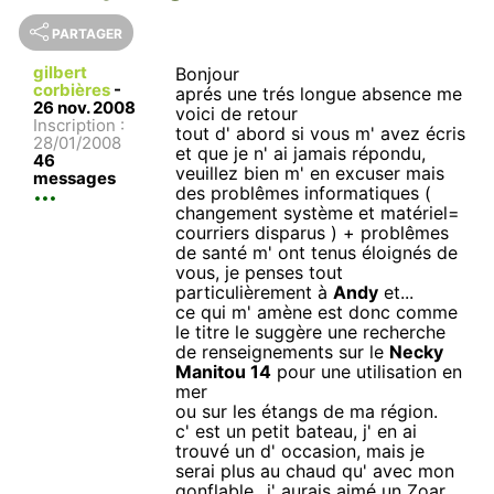
PARTAGER
gilbert
Bonjour
corbières
-
aprés une trés longue absence me
26 nov. 2008
voici de retour
Inscription :
tout d' abord si vous m' avez écris
28/01/2008
et que je n' ai jamais répondu,
46
veuillez bien m' en excuser mais
messages
des problêmes informatiques (
changement système et matériel=
courriers disparus ) + problêmes
de santé m' ont tenus éloignés de
vous, je penses tout
particulièrement à
Andy
et...
ce qui m' amène est donc comme
le titre le suggère une recherche
de renseignements sur le
Necky
Manitou 14
pour une utilisation en
mer
ou sur les étangs de ma région.
c' est un petit bateau, j' en ai
trouvé un d' occasion, mais je
serai plus au chaud qu' avec mon
gonflable...j' aurais aimé un Zoar