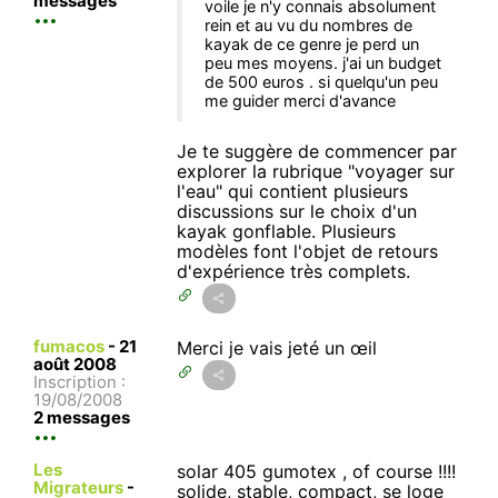
messages
voile je n'y connais absolument
rein et au vu du nombres de
kayak de ce genre je perd un
peu mes moyens. j'ai un budget
de 500 euros . si quelqu'un peu
me guider merci d'avance
Je te suggère de commencer par
explorer la rubrique "voyager sur
l'eau" qui contient plusieurs
discussions sur le choix d'un
kayak gonflable. Plusieurs
modèles font l'objet de retours
d'expérience très complets.
fumacos
-
21
Merci je vais jeté un œil
août 2008
Inscription :
19/08/2008
2 messages
Les
solar 405 gumotex , of course !!!!
Migrateurs
-
solide, stable, compact, se loge