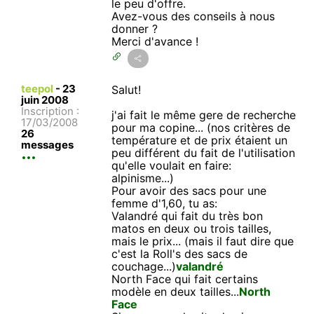
le peu d'offre.
Avez-vous des conseils à nous
donner ?
Merci d'avance !
teepol
-
23
Salut!
juin 2008
Inscription :
j'ai fait le même gere de recherche
17/03/2008
pour ma copine... (nos critères de
26
température et de prix étaient un
messages
peu différent du fait de l'utilisation
qu'elle voulait en faire:
alpinisme...)
Pour avoir des sacs pour une
femme d'1,60, tu as:
Valandré qui fait du très bon
matos en deux ou trois tailles,
mais le prix... (mais il faut dire que
c'est la Roll's des sacs de
couchage...)
valandré
North Face qui fait certains
modèle en deux tailles...
North
Face