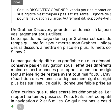
Jonas :
Soit un DISCOVERY GRABNER, vendu pour se monter en 10
si la rigidité n'est toujours pas satisfaisante. J'ignore d
pour la navigation au large. Autrement dit, supporte-t-il
Un Grabner Discovery pour des randonnées à la journ
vas largement sous-utiliser.
Le temps de montage donné par Grabner est sans dout
temps qu'il me faut pour mettre mon Grabner Holiday
des raidisseurs à mettre en place en plus. Tu mets 
Sunny ?
Le manque de rigidité d'un gonflable ou d'un démonta
conserve pas en navigation sous l'effet des différents
moindres performances par rapport à une coque rigi
foutu même rigide restera avant tout mal foutu). L'ava
répartition des volumes : à déplacement égal un rigid
plus bas sur l'eau, ce qui lui donne une faible prise au
C'est curieux que tu aies écarté les démontables. L
rapport au temps passé sur l'eau. Et ils sont compati
la navigation à 2 et 6 milles. Ce qui n'est pas le cas 