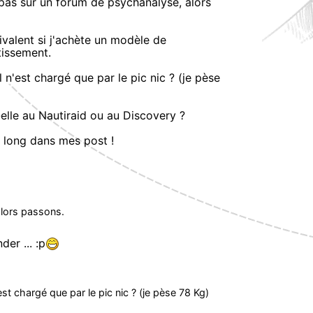
t pas sur un forum de psychanalyse, alors
ivalent si j'achète un modèle de
tissement.
 n'est chargé que par le pic nic ? (je pèse
-elle au Nautiraid ou au Discovery ?
u long dans mes post !
alors passons.
er ... :p
st chargé que par le pic nic ? (je pèse 78 Kg)