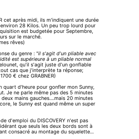
cet après midi, ils m'indiquent une durée
'environ 28 Kilos. Un peu trop lourd pour
quisition est budgetée pour Septembre,
ours sur le marché.
 mes rêves)
nse du genre : "
il s'agit d'un pliable avec
idité est supérieure à un pliable normal
elounet, qu'il s'agit juste d'un gonflable
tout cas que j'interprète ta réponse;
 à 1700 € chez GRABNER)
n quart d'heure pour gonfler mon Sunny,
faut. Je ne parle même pas des 5 minutes
'ai deux mains gauches....mais 20 minutes
encore, le Sunny est quand même un super
 mode d'emploi du DISCOVERY n'est pas
sidérant que seuls les deux bords sont à
stant consacré au montage du squelette...