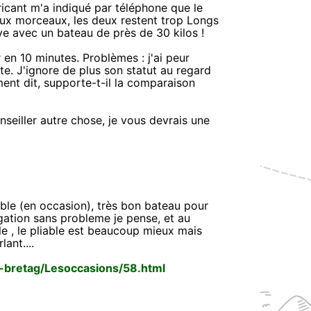
cant m'a indiqué par téléphone que le
ux morceaux, les deux restent trop Longs
uve avec un bateau de près de 30 kilos !
 10 minutes. Problèmes : j'ai peur
ante. J'ignore de plus son statut au regard
ent dit, supporte-t-il la comparaison
seiller autre chose, je vous devrais une
e (en occasion), très bon bateau pour
ogation sans probleme je pense, et au
le , le pliable est beaucoup mieux mais
lant....
n-bretag/Lesoccasions/58.html