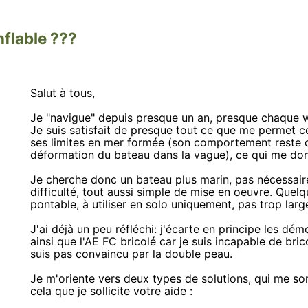
flable ???
Salut à tous,
Je "navigue" depuis presque un an, presque chaqu
Je suis satisfait de presque tout ce que me permet c
ses limites en mer formée (son comportement reste c
déformation du bateau dans la vague), ce qui me donn
Je cherche donc un bateau plus marin, pas nécessaire
difficulté, tout aussi simple de mise en oeuvre. Quel
pontable, à utiliser en solo uniquement, pas trop lar
J'ai déjà un peu réfléchi: j'écarte en principe les 
ainsi que l'AE FC bricolé car je suis incapable de bric
suis pas convaincu par la double peau.
Je m'oriente vers deux types de solutions, qui me son
cela que je sollicite votre aide :