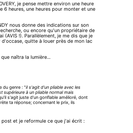
COVERY, je pense mettre environ une heure
de 6 heures, une heures pour monter et une
'ANDY nous donne des indications sur son
 recherche, ou encore qu'un propriétaire de
(AVIS !). Parallèlement, je me dis que je
r d'occase, quitte à louer près de mon lac
ue naîtra la lumière...
 du genre : "
il s'agit d'un pliable avec les
st supérieure à un pliable normal mais
u'il s'agit juste d'un gonflable amélioré, dont
prète ta réponse; concernant le prix, ils
post et je reformule ce que j'ai écrit :