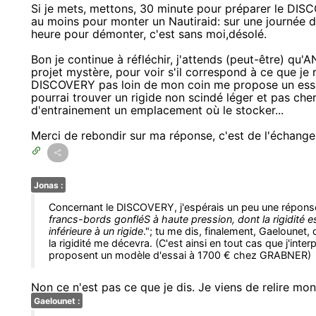
Si je mets, mettons, 30 minute pour préparer le DIS
au moins pour monter un Nautiraid: sur une journée 
heure pour démonter, c'est sans moi,désolé.
Bon je continue à réfléchir, j'attends (peut-être) qu
projet mystère, pour voir s'il correspond à ce que je
DISCOVERY pas loin de mon coin me propose un essai 
pourrai trouver un rigide non scindé léger et pas che
d'entrainement un emplacement où le stocker...
Merci de rebondir sur ma réponse, c'est de l'échange q
Jonas :
Concernant le DISCOVERY, j'espérais un peu une réponse
francs-bords gonfléS à haute pression, dont la rigidité e
inférieure à un rigide
."; tu me dis, finalement, Gaelounet, q
la rigidité me décevra. (C'est ainsi en tout cas que j'inter
proposent un modèle d'essai à 1700 € chez GRABNER)
Non ce n'est pas ce que je dis. Je viens de relire mon 
Gaelounet :