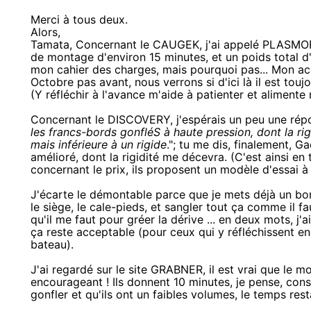
Merci à tous deux.
Alors,
Tamata, Concernant le CAUGEK, j'ai appelé PLASMOR 
de montage d'environ 15 minutes, et un poids total d
mon cahier des charges, mais pourquoi pas... Mon ac
Octobre pas avant, nous verrons si d'ici là il est touj
(Y réfléchir à l'avance m'aide à patienter et alimente
Concernant le DISCOVERY, j'espérais un peu une répo
les francs-bords gonfléS à haute pression, dont la rig
mais inférieure à un rigide
."; tu me dis, finalement, Ga
amélioré, dont la rigidité me décevra. (C'est ainsi en 
concernant le prix, ils proposent un modèle d'essai
J'écarte le démontable parce que je mets déjà un bo
le siège, le cale-pieds, et sangler tout ça comme il 
qu'il me faut pour gréer la dérive ... en deux mots, j
ça reste acceptable (pour ceux qui y réfléchissent 
bateau).
J'ai regardé sur le site GRABNER, il est vrai que le
encourageant ! Ils donnent 10 minutes, je pense, con
gonfler et qu'ils ont un faibles volumes, le temps re