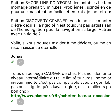
Soit un SHORE LINE POLYFORM démontable : Le fabri
montage prenait 5 minutes. Problèmes : scindé en de
pour une manutention facile, et en trois, je me retro
Soit un DISCOVERY GRABNER, vendu pour se monter en
d'être déçu si la rigidité n'est toujours pas satisfais
de l'homologation pour la navigation au large. Autrem
avec un rigide ?
Voilà, si vous pouvez m'aider à me décider, ou me con
reconnaissance éternelle !!
Jonas
Tu as un belouga CAUGEK de chez Plasmor démontabl
niveau intermédiaire ou taille limité.tu auras l'homol
niveau rigidité c'est pas comparable avec un gonflab
pas aussi rigide qu'un kayak rigide, c'est d'ailleurs par
bon choix.
http://www.plasmor.fr/fr/acheter-bateau-occasio