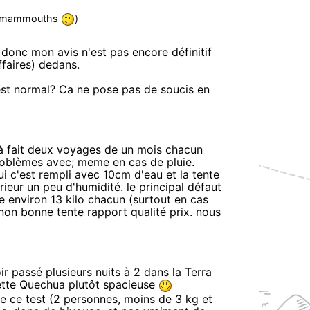
s 2 mammouths
)
t donc mon avis n'est pas encore définitif
ffaires) dedans.
c'est normal? Ca ne pose pas de soucis en
à fait deux voyages de un mois chacun
roblèmes avec; meme en cas de pluie.
 c'est rempli avec 10cm d'eau et la tente
eur un peu d'humidité. le principal défaut
de environ 13 kilo chacun (surtout en cas
sinon bonne tente rapport qualité prix. nous
oir passé plusieurs nuits à 2 dans la Terra
 cette Quechua plutôt spacieuse
 de ce test (2 personnes, moins de 3 kg et