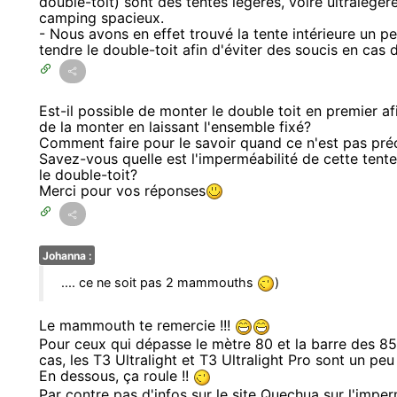
double-toit) sont des tentes légères, voire ultralégè
camping spacieux.
- Nous avons en effet trouvé la tente intérieure un p
tendre le double-toit afin d'éviter des soucis en cas d
Est-il possible de monter le double toit en premier a
de la monter en laissant l'ensemble fixé?
Comment faire pour le savoir quand ce n'est pas préc
Savez-vous quelle est l'imperméabilité de cette tente
le double-toit?
Merci pour vos réponses
Johanna :
.... ce ne soit pas 2 mammouths
)
Le mammouth te remercie !!!
Pour ceux qui dépasse le mètre 80 et la barre des 85 
cas, les T3 Ultralight et T3 Ultralight Pro sont un peu
En dessous, ça roule !!
Par contre pas d'infos sur le site Quechua sur l'impe