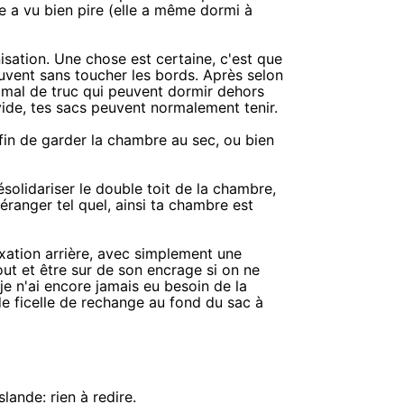
lle a vu bien pire (elle a même dormi à
sation. Une chose est certaine, c'est que
auvent sans toucher les bords. Après selon
 mal de truc qui peuvent dormir dehors
 vide, tes sacs peuvent normalement tenir.
afin de garder la chambre au sec, ou bien
solidariser le double toit de la chambre,
déranger tel quel, ainsi ta chambre est
fixation arrière, avec simplement une
out et être sur de son encrage si on ne
je n'ai encore jamais eu besoin de la
e ficelle de rechange au fond du sac à
ande: rien à redire.