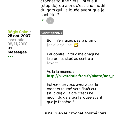
crochet tourné vers l'intérieur
(stupide) ou alors c'est une modif
du gars qui l'a louée avant que je
l'achète ?
Régis Cahn
-
ChristopheD :
25 oct. 2007
Inscription :
Bon m'en faites pas la promo
08/11/2006
j'en ai déjà une.
91
messages
Par contre un truc me chagrine :
le crochet situé au centre à
l'avant.
Voilà la mienne :
http://silverchris.free.fr/photo/nez_
Est-ce que vous avez aussi le
crochet tourné vers l'intérieur
(stupide) ou alors c'est une
modif du gars qui l'a louée avant
que je l'achète ?
Oui j'ai bien le crochet tourné vers