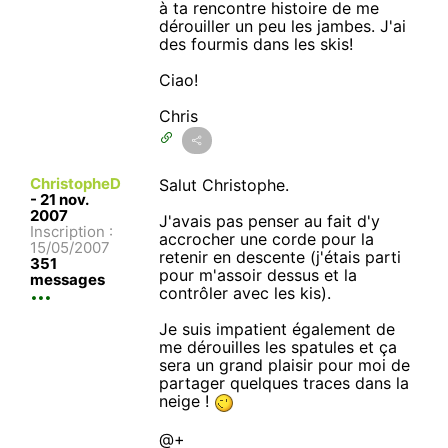
à ta rencontre histoire de me
dérouiller un peu les jambes. J'ai
des fourmis dans les skis!
Ciao!
Chris
ChristopheD
Salut Christophe.
-
21 nov.
2007
J'avais pas penser au fait d'y
Inscription :
accrocher une corde pour la
15/05/2007
retenir en descente (j'étais parti
351
pour m'assoir dessus et la
messages
contrôler avec les kis).
Je suis impatient également de
me dérouilles les spatules et ça
sera un grand plaisir pour moi de
partager quelques traces dans la
neige !
@+