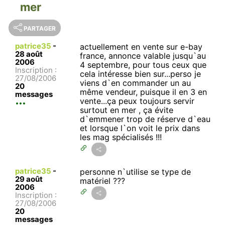
mer
PARTAGER
patrice35
-
actuellement en vente sur e-bay
28 août
france, annonce valable jusqu`au
2006
4 septembre, pour tous ceux que
Inscription :
cela intéresse bien sur...perso je
27/08/2006
viens d`en commander un au
20
même vendeur, puisque il en 3 en
messages
vente...ça peux toujours servir
surtout en mer , ça évite
d`emmener trop de réserve d`eau
et lorsque l`on voit le prix dans
les mag spécialisés !!!
patrice35
-
personne n`utilise se type de
29 août
matériel ???
2006
Inscription :
27/08/2006
20
messages