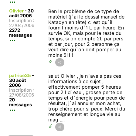
Olivier
-
30
Ben le problème de ce type de
août 2006
matériel (j`ai le dessal manuel de
Inscription :
Katadyn en tête) c`est qu`il
27/04/2006
fournit moins d`1 L par heure. En
2272
survie OK, mais pour le reste du
messages
temps, si on compte 2L par pers
et par jour, pour 2 personne ça
veut dire qu`on doit pomper au
moins 5H !
patrice35
-
salut Olivier , je n`avais pas ces
30 août
informations à ce sujet ,
2006
effectivement pomper 5 heures
Inscription :
pour 2 l d`eau , grosse perte de
27/08/2006
temps et d`énergie pour peux de
20
résultat, j`ai annuler mon achat,
messages
trop chère pour si peux. Merci du
renseignement et longue vie au
mag ....