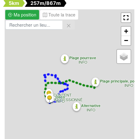
5km
257m/867m
Ma position
Toute la trace
+
−
Plage pourrave
INFO
Plage principale, posé 
INFO
CONTENT
Déco
IMPRESSIONNÉ
INFO
Alternative
INFO