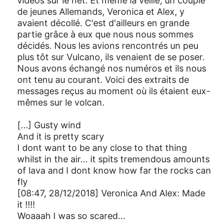
vidéos sur le net. Et même la veille, un couple
de jeunes Allemands, Veronica et Alex, y
avaient décollé. C'est d'ailleurs en grande
partie grâce à eux que nous nous sommes
décidés. Nous les avions rencontrés un peu
plus tôt sur Vulcano, ils venaient de se poser.
Nous avons échangé nos numéros et ils nous
ont tenu au courant. Voici des extraits de
messages reçus au moment où ils étaient eux-
mêmes sur le volcan.
[...] Gusty wind
And it is pretty scary
I dont want to be any close to that thing
whilst in the air... it spits tremendous amounts
of lava and I dont know how far the rocks can
fly
[08:47, 28/12/2018] Veronica And Alex: Made
it !!!!
Woaaah I was so scared...