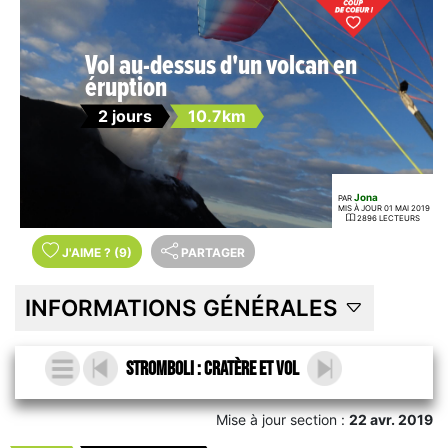
Vol au-dessus d'un volcan en
éruption
2 jours
10.7km
Jona
PAR
MIS À JOUR 01 MAI 2019
2896 LECTEURS
J'AIME
?
(9)
PARTAGER
INFORMATIONS GÉNÉRALES
Stromboli : cratère et vol
Mise à jour section :
22 avr. 2019