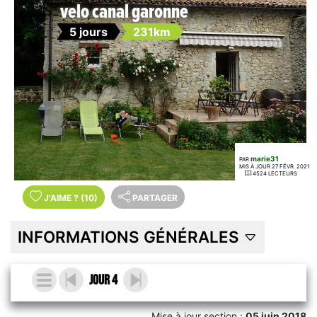
velo canal garonne
5 jours
231km
marie31
PAR
MIS À JOUR 27 FÉVR. 2021
4524 LECTEURS
J'AIME
?
(10)
PARTAGER
INFORMATIONS GÉNÉRALES
JOUR 4
Mise à jour section :
05 juin 2018