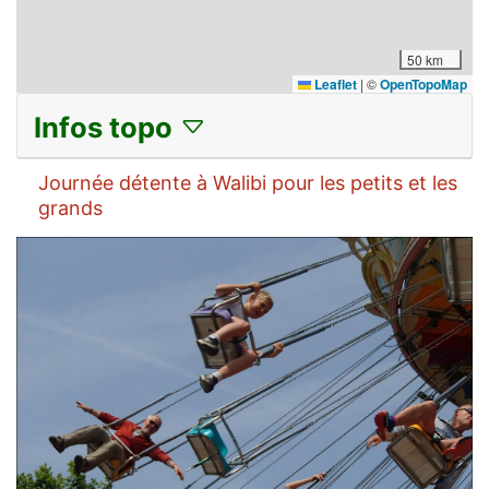
50 km
Leaflet
|
©
OpenTopoMap
Infos topo
Jou
rnée détente à Wa
libi pour les petits et les
grands