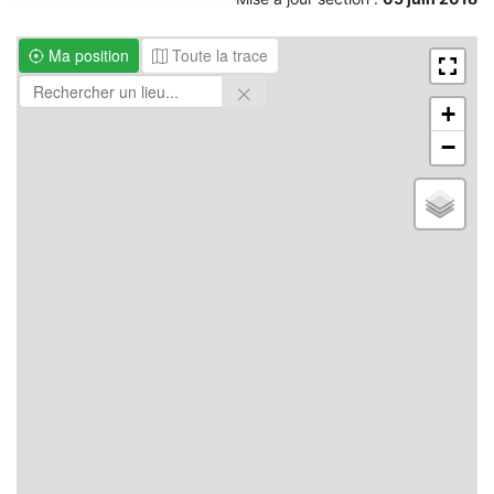
Ma position
Toute la trace
+
−