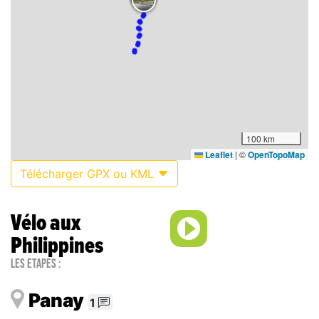
100 km
Leaflet
|
©
OpenTopoMap
Télécharger GPX ou KML
Vélo aux
Philippines
Les étapes :
Panay
1