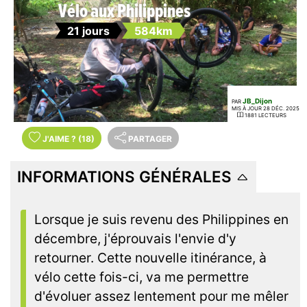
Vélo aux Philippines
21 jours
584km
JB_Dijon
PAR
MIS À JOUR 28 DÉC. 2025
1881 LECTEURS
J'AIME
?
(18)
PARTAGER
INFORMATIONS GÉNÉRALES
Lorsque je suis revenu des Philippines en
décembre, j'éprouvais l'envie d'y
retourner. Cette nouvelle itinérance, à
vélo cette fois-ci, va me permettre
d'évoluer assez lentement pour me mêler