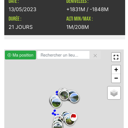
DATE :
DÉNIVELÉES :
13/05/2023
+1831M / -1848M
DURÉE :
ALTI MIN/MAX :
21 JOURS
1M/208M
Ma position
+
−