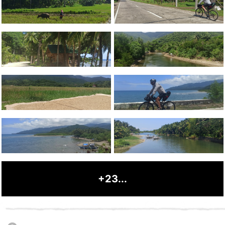
+23...