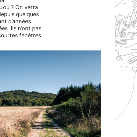
la
u’où ? On verra
 depuis quelques
ant d’années.
es. Ils n’ont pas
courtes fenêtres