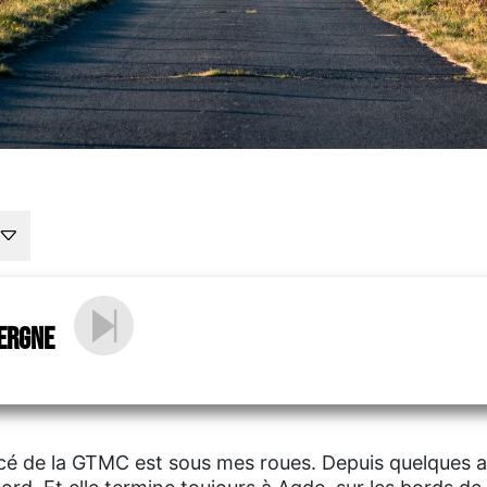
ergne
cé de la GTMC est sous mes roues. Depuis quelques an