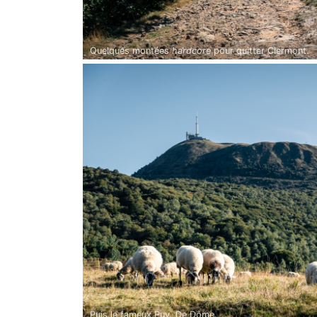
Quelques montées
hardcore
pour quitter Clermont.
Puis le fameux Puy. De Dôme.