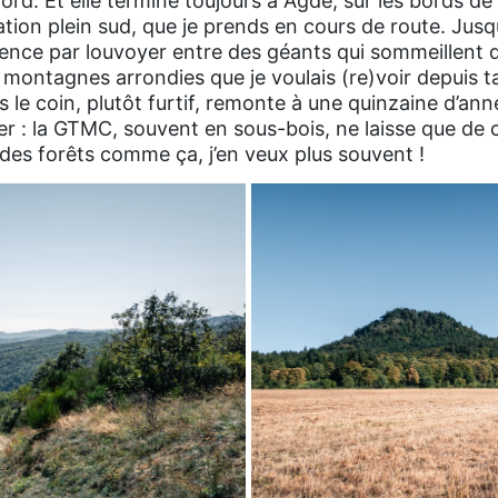
rd. Et elle termine toujours à Agde, sur les bords de 
ion plein sud, que je prends en cours de route. Jusq
ommence par louvoyer entre des géants qui sommeillent
s montagnes arrondies que je voulais (re)voir depuis t
le coin, plutôt furtif, remonte à une quinzaine d’anné
er : la GTMC, souvent en sous-bois, ne laisse que de 
 des forêts comme ça, j’en veux plus souvent !