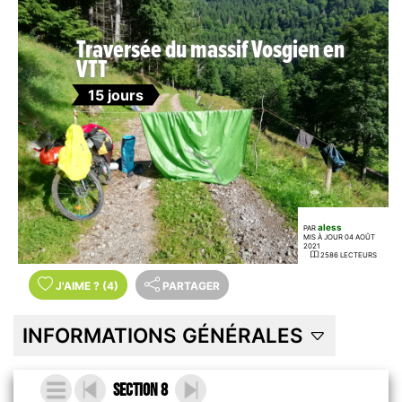
Traversée du massif Vosgien en
VTT
15 jours
aless
PAR
MIS À JOUR 04 AOÛT
2021
2586 LECTEURS
J'AIME
?
(4)
PARTAGER
INFORMATIONS GÉNÉRALES
Section 8