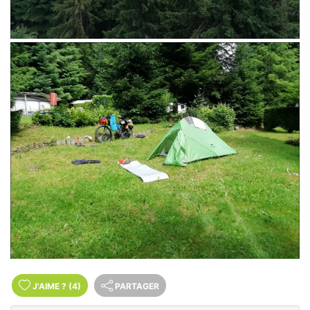
J'AIME
?
(4)
PARTAGER