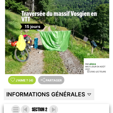
Traversée du massif Vosgien en
VTT
15 jours
aless
PAR
MIS À JOUR 04 AOÛT
2021
2592 LECTEURS
J'AIME
?
(4)
PARTAGER
INFORMATIONS GÉNÉRALES
Section 2