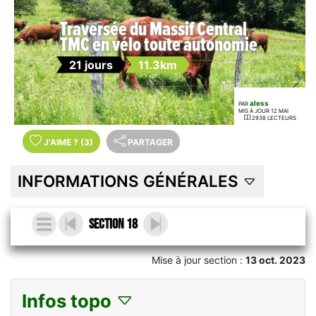
Traversée du Massif Central
TMC en vélo toute autonomie
21 jours
11.3km
aless
PAR
MIS À JOUR 12 MAI
2938 LECTEURS
J'AIME
?
(3)
PARTAGER
INFORMATIONS GÉNÉRALES
Section 18
Mise à jour section :
13 oct. 2023
Infos topo