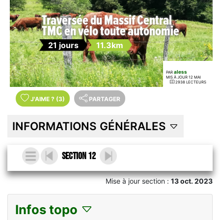
Traversée du Massif Central
TMC en vélo toute autonomie
21 jours
11.3km
aless
PAR
MIS À JOUR 12 MAI
2938 LECTEURS
J'AIME
?
(3)
PARTAGER
INFORMATIONS GÉNÉRALES
Section 12
Mise à jour section :
13 oct. 2023
Infos topo