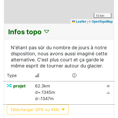
10 km
Leaflet
|
©
OpenTopoMap
Infos topo
N'étant pas sûr du nombre de jours à notre
disposition, nous avons aussi imaginé cette
alternative. C'est plus court et ça garde le
même esprit de tourner autour du glacier.
Type
projet
62.3km
d+:1345m
d-:1347m
Télécharger GPX ou KML