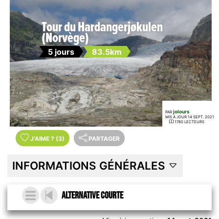
Tour du Hardangerjøkulen
(Norvège)
5 jours
83.5km
jolours
PAR
MIS À JOUR 14 SEPT. 2021
1780 LECTEURS
J'AIME
?
(3)
PARTAGER
INFORMATIONS GÉNÉRALES
alternative courte