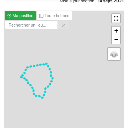
Mise à jour section :
14 sept. 2021
Ma position
Toute la trace
+
−