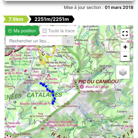
Mise à jour section :
01 mars 2018
7.9km
2251m/2251m
Ma position
Toute la trace
+
−