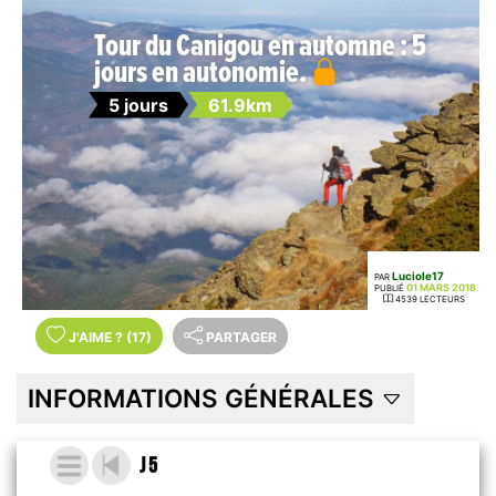
Tour du Canigou en automne : 5
jours en autonomie.
5 jours
61.9km
Luciole17
PAR
01 MARS 2018
PUBLIÉ
4539 LECTEURS
J'AIME
?
(17)
PARTAGER
INFORMATIONS GÉNÉRALES
J 5