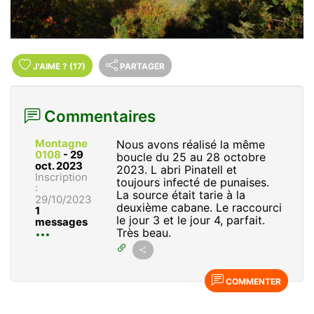
J'AIME
?
(17)
PARTAGER
Commentaires
Montagne
Nous avons réalisé la même
0108
-
29
boucle du 25 au 28 octobre
oct. 2023
2023. L abri Pinatell et
Inscription
toujours infecté de punaises.
:
La source était tarie à la
29/10/2023
deuxième cabane. Le raccourci
1
le jour 3 et le jour 4, parfait.
messages
Très beau.
COMMENTER