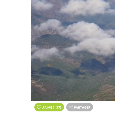
J'AIME
?
(17)
PARTAGER