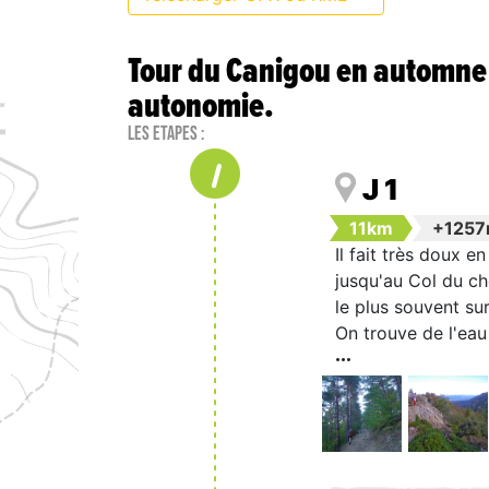
Tour du Canigou en automne :
autonomie.
Les étapes :
1
J 1
11km
+125
Il fait très doux 
jusqu'au Col du che
le plus souvent su
On trouve de l'eau