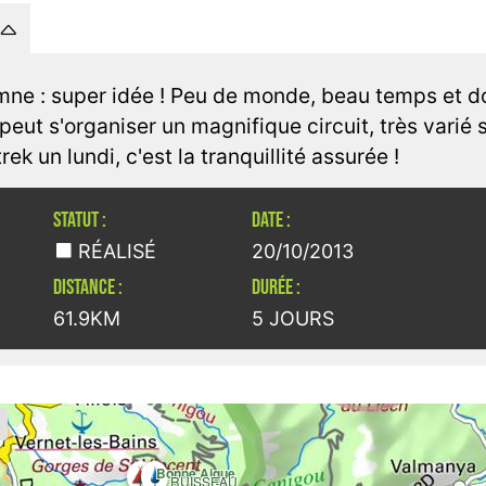
mne : super idée ! Peu de monde, beau temps et d
eut s'organiser un magnifique circuit, très varié s
ek un lundi, c'est la tranquillité assurée !
STATUT :
DATE :
RÉALISÉ
20/10/2013
DISTANCE :
DURÉE :
61.9KM
5 JOURS
Bonne Aigue
RUISSEAU