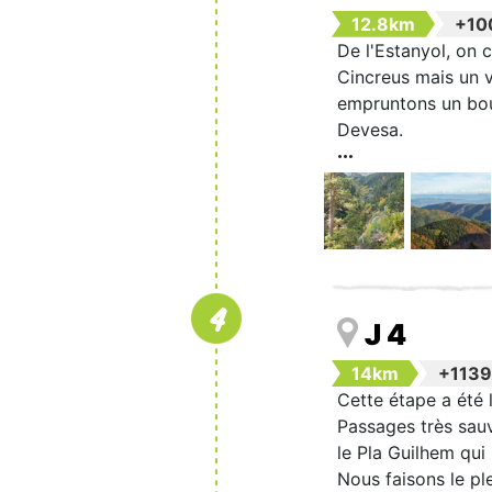
12.8km
+10
De l'Estanyol, on 
Cincreus mais un v
empruntons un bout
Devesa.
4
J 4
14km
+113
Cette étape a été 
Passages très sauv
le Pla Guilhem qui
Nous faisons le pl