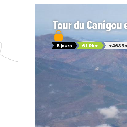
Tour du Canigou 
5 jours
61.9km
+4633m