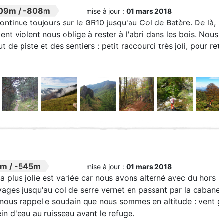
09m
/
-808m
mise à jour :
01 mars 2018
continue toujours sur le GR10 jusqu'au Col de Batère. De là,
ent violent nous oblige à rester à l'abri dans les bois. Nou
 de piste et des sentiers : petit raccourci très joli, pour r
9m
/
-545m
mise à jour :
01 mars 2018
la plus jolie est variée car nous avons alterné avec du hors 
ages jusqu'au col de serre vernet en passant par la cabane V
 nous rappelle soudain que nous sommes en altitude : vent g
ein d'eau au ruisseau avant le refuge.