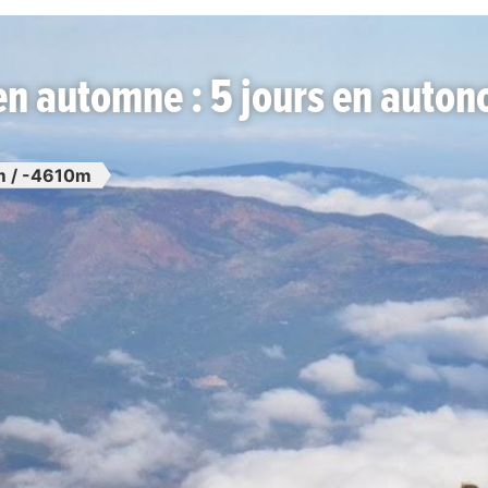
en automne : 5 jours en auton
 / -4610m