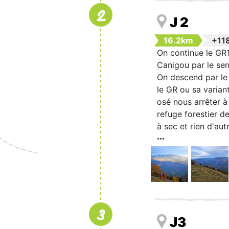
2
J 2
16.2km
+11
On continue le GR1
Canigou par le sen
On descend par le 
le GR ou sa varian
osé nous arrêter à
refuge forestier d
à sec et rien d'aut
3
J3