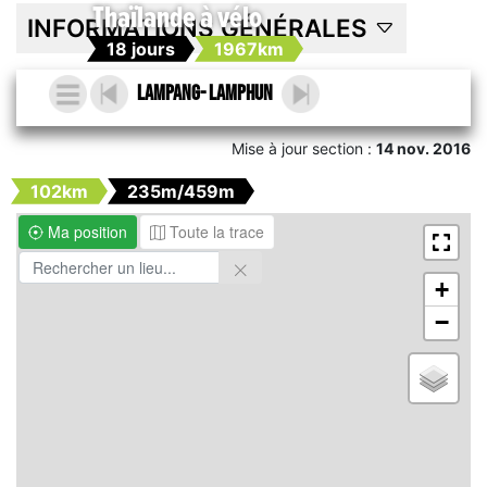
Thaïlande à vélo
INFORMATIONS GÉNÉRALES
18 jours
1967km
Lampang- Lamphun
Mise à jour section :
14 nov. 2016
102km
235m/459m
Ma position
Toute la trace
+
−