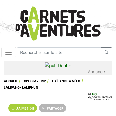
Annonce
ACCUEIL
TOPOS MYTRIP
THAÏLANDE À VÉLO
LAMPANG- LAMPHUN
Tiry
PAR
MIS À JOUR 21 NOV. 2016
2936 LECTEURS
J'AIME
?
(4)
PARTAGER