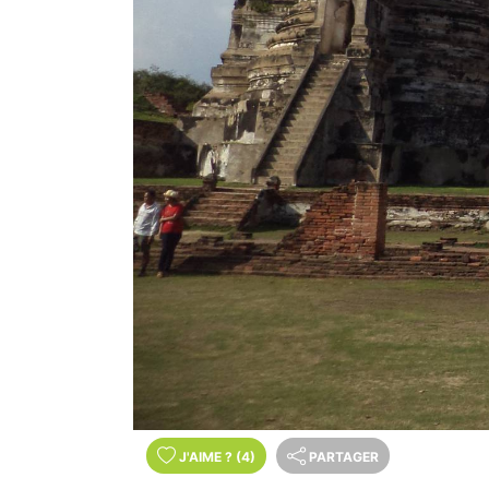
J'AIME
?
(4)
PARTAGER