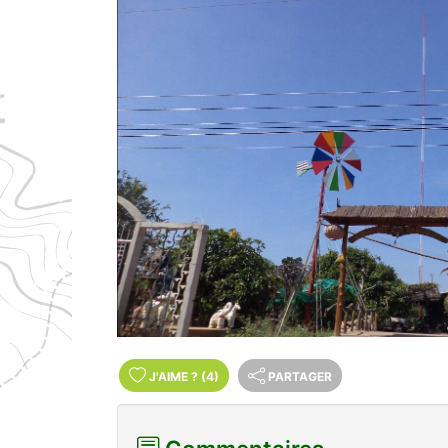
J'AIME
?
(4)
PARTAGER