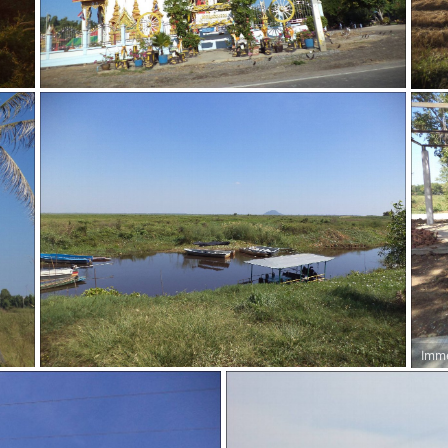
Imme
l'oc
l'om