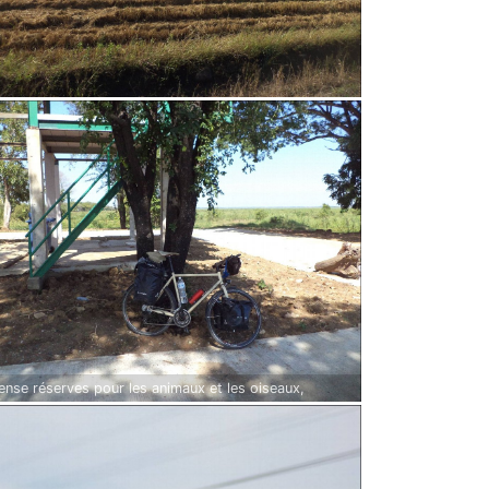
nse réserves pour les animaux et les oiseaux,
casion de faire une petite pause au calme et à
bre.