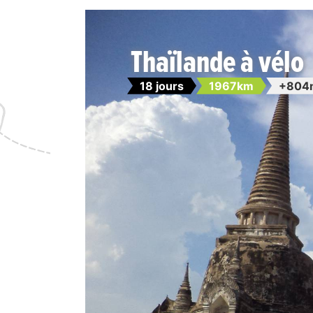
Thaïlande à vélo
18 jours
1967km
+804