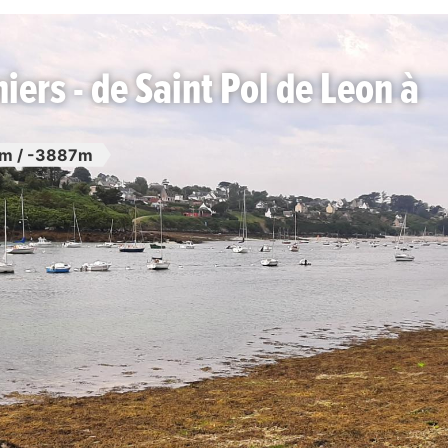
iers - de Saint Pol de Leon à
m / -3887m