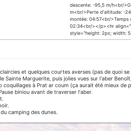
descente: -95,5 m/h<br/>Ga
m<br/>Perte d'altitude: -
montée: 04:57<br/>Temps 
02:34<br/></p><hr align="
style="height: 2px; width: 
laircies et quelques courtes averses (pas de quoi se f
e Sainte Marguerite, puis jolies vues sur l'aber Benoît
 coquillages à Prat ar coum (ça aurait été mieux de 
Pause biniou avant de traverser l'aber.
t.
noir.
ie du camping des dunes.