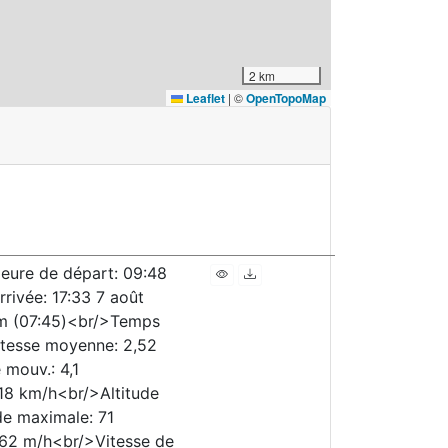
2 km
Leaflet
|
©
OpenTopoMap
ure de départ: 09:48
rivée: 17:33 7 août
km (07:45)<br/>Temps
tesse moyenne: 2,52
mouv.: 4,1
18 km/h<br/>Altitude
de maximale: 71
62 m/h<br/>Vitesse de