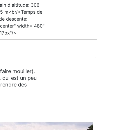
in d'altitude: 306
245 m<br/>Temps de
de descente:
center" width="480"
517px"/>
aire mouiller).
, qui est un peu
prendre des