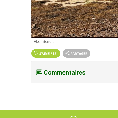
Aber Benoit
J'AIME
?
(2)
PARTAGER
Commentaires