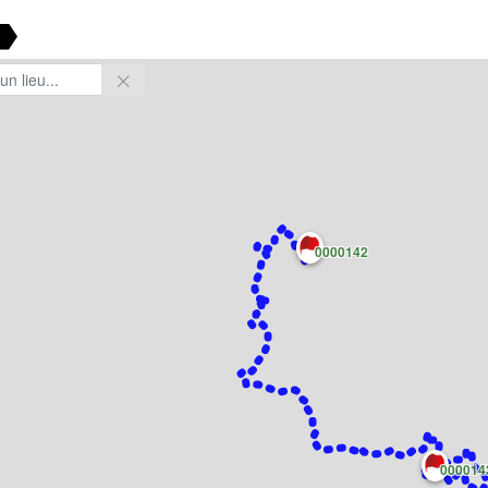
0000142
000014