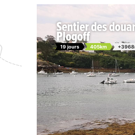
Sentier des douan
Plogoff
19 jours
405km
+3968