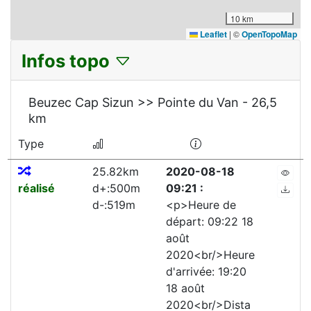
10 km
Leaflet
|
©
OpenTopoMap
Infos topo
Beuzec Cap Sizun >> Pointe du Van - 26,5
km
Type
25.82km
2020-08-18
réalisé
d+:500m
09:21 :
d-:519m
<p>Heure de
départ: 09:22 18
août
2020<br/>Heure
d'arrivée: 19:20
18 août
2020<br/>Dista