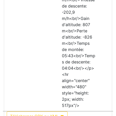
de descente:
-202,9
m/h<br/>Gain
d'altitude: 807
m<br/>Perte
d'altitude: -826
m<br/>Temps
de montée:
05:43<br/>Temp
s de descente:
04:04<br/></p>
<hr
align="center"
width="480"
style="height:
2px; width:
517px"/>