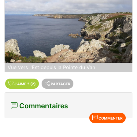
Vue vers l'Est depuis la Pointe du Van
J'AIME
?
(2)
PARTAGER
Commentaires
COMMENTER