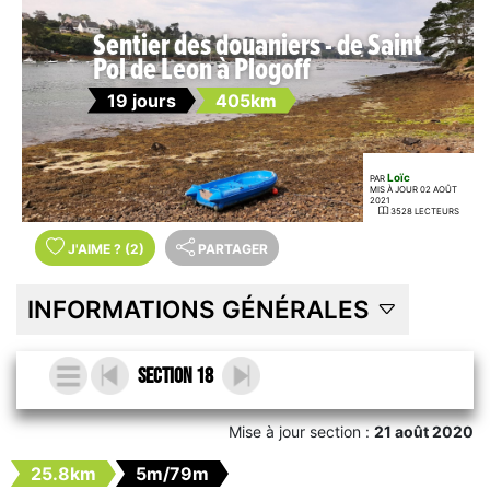
Sentier des douaniers - de Saint
Pol de Leon à Plogoff
19 jours
405km
Loïc
PAR
MIS À JOUR 02 AOÛT
2021
3528 LECTEURS
J'AIME
?
(2)
PARTAGER
INFORMATIONS GÉNÉRALES
Section 18
Mise à jour section :
21 août 2020
25.8km
5m/79m