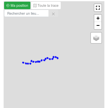
Ma position
Toute la trace
+
−