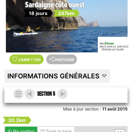
Sardaigne côte ouest
18 jours
247km
Olivier
PAR
MIS À JOUR 22 JUIN 2022
8556 LECTEURS
J'AIME
?
(16)
PARTAGER
INFORMATIONS GÉNÉRALES
Section 5
Mise à jour section :
11 août 2015
20.2km
Ma position
Toute la trace