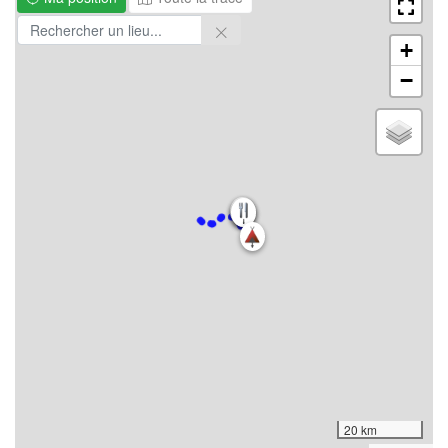
+
−
20 km