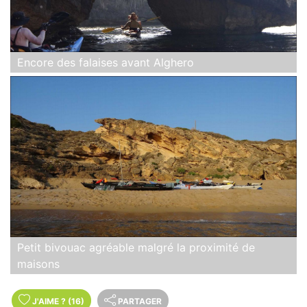
Encore des falaises avant Alghero
Petit bivouac agréable malgré la proximité de
maisons
J'AIME
?
(16)
PARTAGER