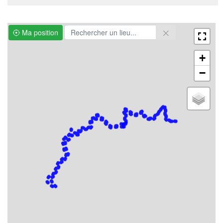
Ma position
+
−