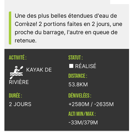
Une des plus belles étendues d'eau de
Corrèze! 2 portions faites en 2 jours, une
proche du barrage, l'autre en queue de
retenue.
ACTIVITÉ :
STATUT :

RÉALISÉ
KAYAK DE
DISTANCE :
RIVIÈRE
53.8KM
DURÉE :
DÉNIVELÉES :
2 JOURS
+2580M / -2635M
ALTI MIN/MAX :
-33M/379M