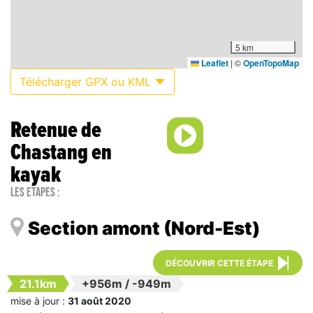
5 km
Leaflet
|
©
OpenTopoMap
Télécharger GPX ou KML
Retenue de
Chastang en
kayak
Les étapes :
Section amont (Nord-Est)
DÉCOUVRIR CETTE ÉTAPE
21.1km
+956m
/
-949m
mise à jour :
31 août 2020