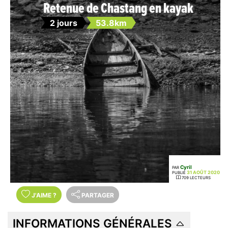
Retenue de Chastang en kayak
2 jours
53.8km
Cyril
PAR
31 AOÛT 2020
PUBLIÉ
709 LECTEURS
J'AIME
?
PARTAGER
INFORMATIONS GÉNÉRALES