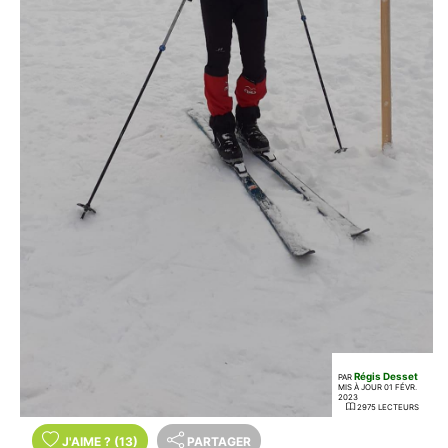
Régis Desset
PAR
MIS À JOUR 01 FÉVR.
2023
2975 LECTEURS
J'AIME
?
(13)
PARTAGER