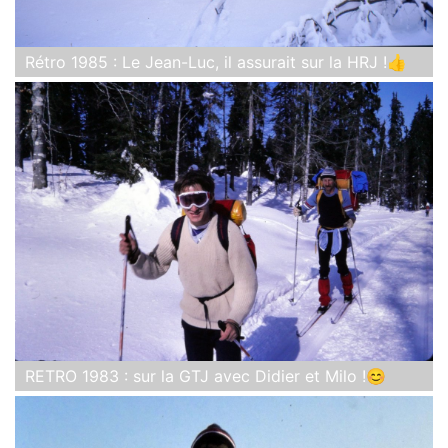
Rétro 1985 : Le Jean-Luc, il assurait sur la HRJ !👍
RETRO 1983 : sur la GTJ avec Didier et Milo !😊