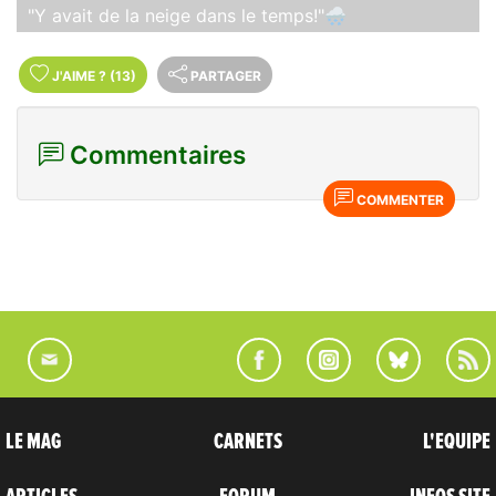
"Y avait de la neige dans le temps!"🌨
J'AIME
?
(13)
PARTAGER
Commentaires
COMMENTER
LE MAG
CARNETS
L'EQUIPE