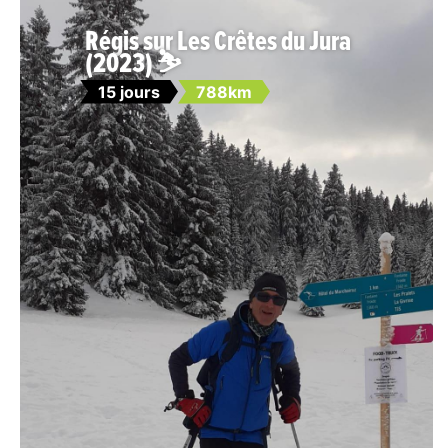
Régis sur Les Crêtes du Jura
(2023) ⛷️
15 jours
788km