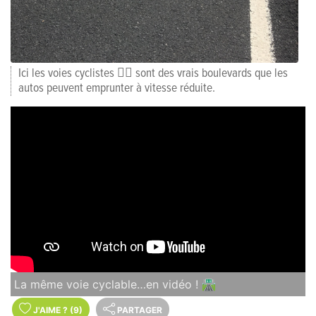
Ici les voies cyclistes 🚴‍♀️ sont des vrais boulevards que les
autos peuvent emprunter à vitesse réduite.
La même voie cyclable…en vidéo ! 🛣️
J'AIME
?
(9)
PARTAGER