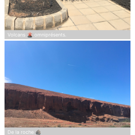
Volcans 🌋 omniprésents.
De la roche 🪨