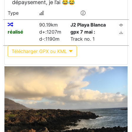
dépaysement, je l’ai 😂😂
Type
90.19km
J2 Playa Blanca
réalisé
d+:1207m
gpx 7 mai :
d-:1190m
Track no. 1
Télécharger GPX ou KML