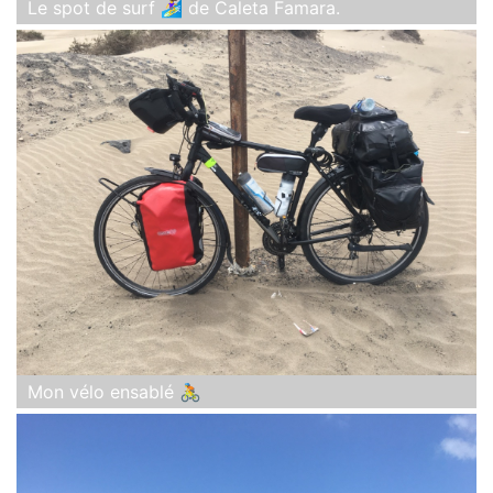
Le spot de surf 🏄‍♀️ de Caleta Famara.
Mon vélo ensablé 🚴