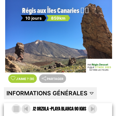
Régis aux Îles Canaries 🚴‍♀️
10 jours
859km
Régis Desset
PAR
27 NOV. 2023
PUBLIÉ
1996 LECTEURS
J'AIME
?
(9)
PARTAGER
INFORMATIONS GÉNÉRALES
J2 Orzola -Playa Blanca 90 kms