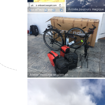
Arrivée toujours magique
Vol effectué avec
EasyJet ✈️
Atelier montage en plein air.