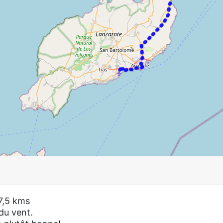
47,5 kms
du vent.