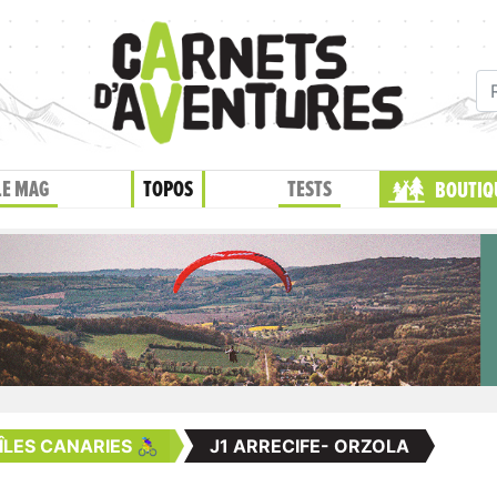
LE MAG
TOPOS
TESTS
BOUTIQ
LES CANARIES 🚴‍♀️
J1 ARRECIFE- ORZOLA