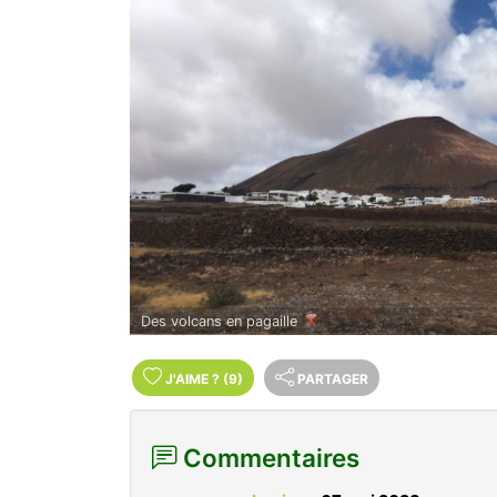
Des volcans en pagaille 🌋
J'AIME
?
(9)
PARTAGER
Commentaires