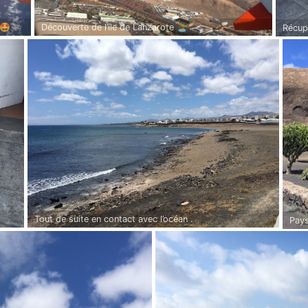
Découverte de l’île de Lanzarote 🏝
 🤩
Récupé
Tout de suite en contact avec l’océan .
Pays