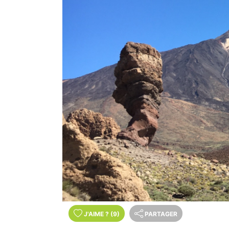
J'AIME
?
(9)
PARTAGER