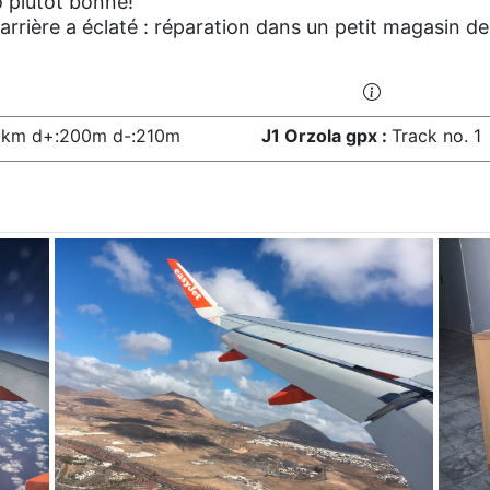
o plutôt bonne!
rrière a éclaté : réparation dans un petit magasin de
8km d+:200m d-:210m
J1 Orzola gpx :
Track no. 1