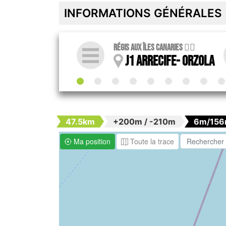
INFORMATIONS GÉNÉRALES
Régis aux Îles Canaries 🚴‍♀️
J1 Arrecife- Orzola
47.5km
+200m / -210m
6m/15
Ma position
Toute la trace