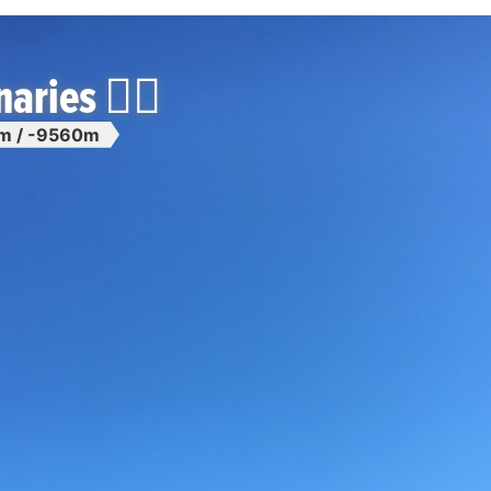
aries 🚴‍♀️
m / -9560m