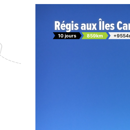
Régis aux Îles Can
10 jours
859km
+9554