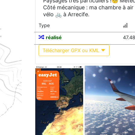
Paysages très particuliers !🧐 Mété
Côté mécanique : ma chambre à air a
vélo 🚲 à Arrecife.
Type
réalisé
47.4
Télécharger GPX ou KML