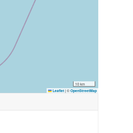
10 km
Leaflet
|
©
OpenStreetMap