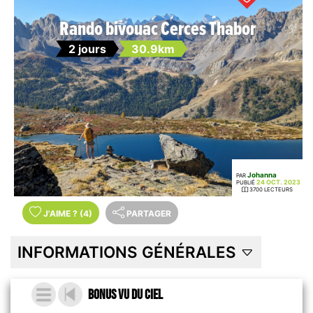
Rando bivouac Cerces Thabor
2 jours
30.9km
Johanna
PAR
24 OCT. 2023
PUBLIÉ
3700 LECTEURS
J'AIME
?
(4)
PARTAGER
INFORMATIONS GÉNÉRALES
Bonus vu du ciel