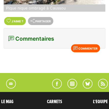
Pique nique ombragé à Caussou
J'AIME
?
PARTAGER
Commentaires
COMMENTER
LE MAG
CARNETS
L'EQUIPE