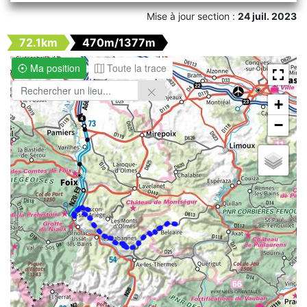
Mise à jour section :
24 juil. 2023
72.1km
470m/1377m
Ma position
Toute la trace
+
−