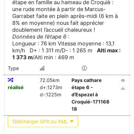
étape en famille au hameau de Croquiè :
une rude montée à partir de Marcus-
Garrabet faite en plein après-midi (6 km à
8% en moyenne) nous fait apprécier
doublement l’accueil chaleureux !
Données de l’étape 6 :
Longueur : 76 km Vitesse moyenne : 13,1
km/h D+ : 1 311 m/D- : 1 265 m
Alti max :
1 373 m
/Alti min : 469 m
Type
72.05km
Pays cathare
réalisé
d+:1273m
étape 6 -
d-:1225m
d'Espezel à
Croquié-171168
18
Télécharger GPX ou KML