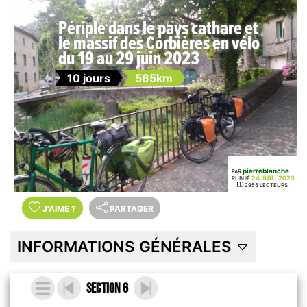
Périple dans le pays cathare et
le massif des Corbières en vélo
du 19 au 29 juin 2023
10 jours
565km
pierreblanche
PAR
24 JUIL. 2023
PUBLIÉ
2955 LECTEURS
J'AIME
?
PARTAGER
INFORMATIONS GÉNÉRALES
Section 6