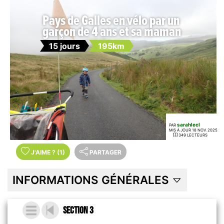
Pays de Galles en vélo par un
garçon de 4 ans et sa maman
15 jours
195km
sarahlecl
PAR
MIS À JOUR 18 NOV. 2025
349 LECTEURS
J'AIME
?
(1)
PARTAGER
INFORMATIONS GÉNÉRALES
Section 3