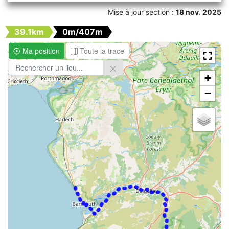
Mise à jour section :
18 nov. 2025
39.1km
0m/407m
Ma position
Toute la trace
+
−