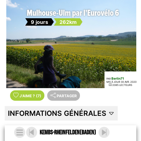
Mulhouse-Ulm par l'Eurovélo 6
9 jours
262km
Berlin71
PAR
MIS À JOUR 30 AVR. 2020
2085 LECTEURS
J'AIME
?
(7)
PARTAGER
INFORMATIONS GÉNÉRALES
Kembs-Rheinfelden(Baden)