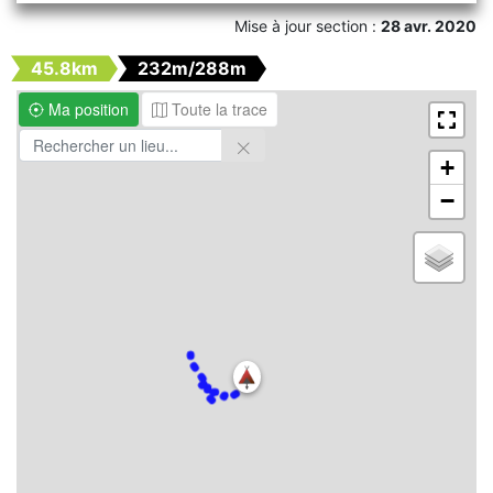
Mise à jour section :
28 avr. 2020
45.8km
232m/288m
Ma position
Toute la trace
+
−