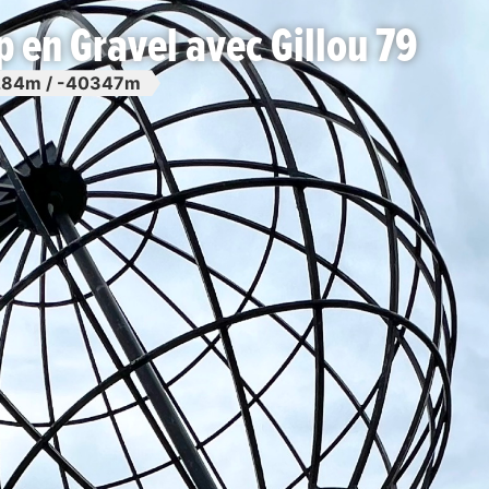
 en Gravel avec Gillou 79
84m / -40347m