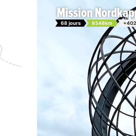
Mission Nordkapp
68 jours
9348km
+402