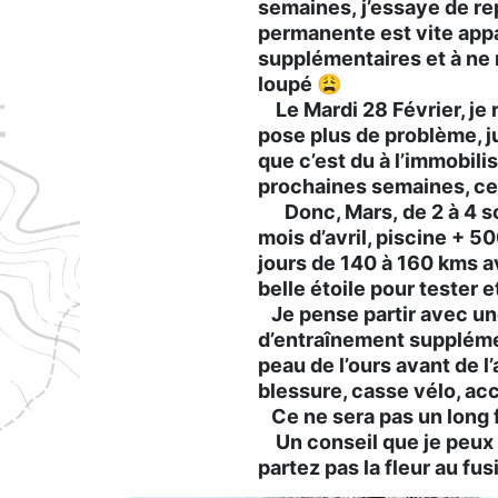
semaines, j’essaye de rep
permanente est vite appa
supplémentaires et à ne ri
loupé
😩
Le Mardi 28 Février, je 
pose plus de problème, ju
que c’est du à l’immobilis
prochaines semaines, ce q
Donc, Mars, de 2 à 4 sor
mois d’avril, piscine + 5
jours de 140 à 160 kms av
belle étoile pour tester 
Je pense partir avec un
d’entraînement supplémen
peau de l’ours avant de l’
blessure, casse vélo, ac
Ce ne sera pas un long fl
Un conseil que je peux v
partez pas la fleur au fusi