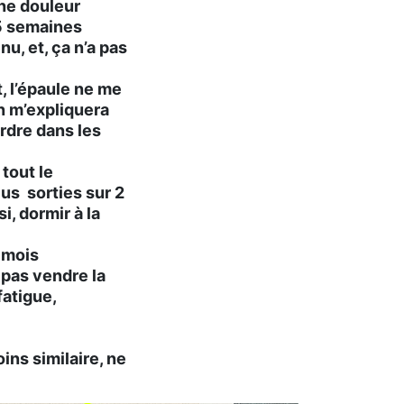
une douleur
 5 semaines
u, et, ça n’a pas
, l’épaule ne me
en m’expliquera
ordre dans les
tout le
lus sorties sur 2
i, dormir à la
 mois
 pas vendre la
fatigue,
ns similaire, ne