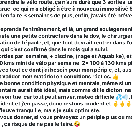
rendre le vélo route, ça n’aura duré que 3 sorties, 
rue, ce qui m’a obligé à être à nouveau immobilisé
en faire 3 semaines de plus, enfin, j’avais été préven
reprends l’entraînement, et là, un grand soulagement
ste une petite contracture dans le dos, le chirurgi
ation de l’épaule, et, que tout devrait rentrer dans l’
ui c’est confirmé dans le mois qui a suivi.
ties par semaine, + piscine, (nage et Aquabike), et 
00 kms mini de vélo par semaine, 2x 100 à 130 kms p
ec tout ce dont j’ai besoin pour mon périple, et, auss
et valider mon matériel en conditions réelles. 👍
e bonne condition physique et mentale, même si un
taire aurait été idéal, mais comme dit le dicton, ne
avoir tué, car tout peut arriver, météo difficile 💦💨, 
cident et j’en passe, donc restons prudent et 🤞🤞🤞
euve tranquille, mais je suis optimiste.
ous donner, si vous prévoyez un périple plus ou moi
l, ça risque de ne pas le faire.🤪