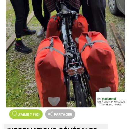
mariannej
PAR
MIS À JOUR 24 AVR. 2020
3588 LECTEURS
J'AIME
?
(10)
PARTAGER