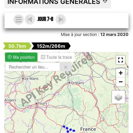
INFORMATIONS GÉNÉRALES
Jour 7-8
Mise à jour section :
12 mars 2020
50.7km
152m/266m
Ma position
Toute la trace
+
−