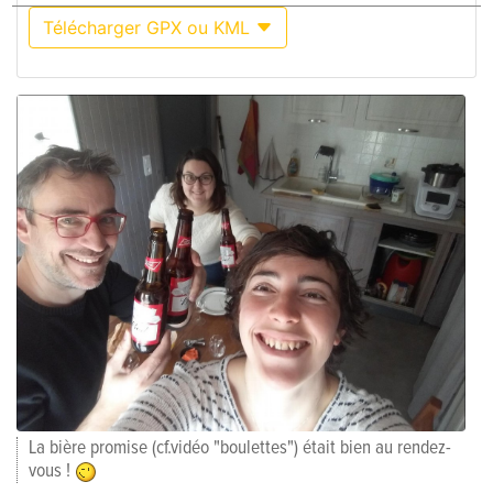
Télécharger GPX ou KML
La bière promise (cf.vidéo "boulettes") était bien au rendez-
vous !