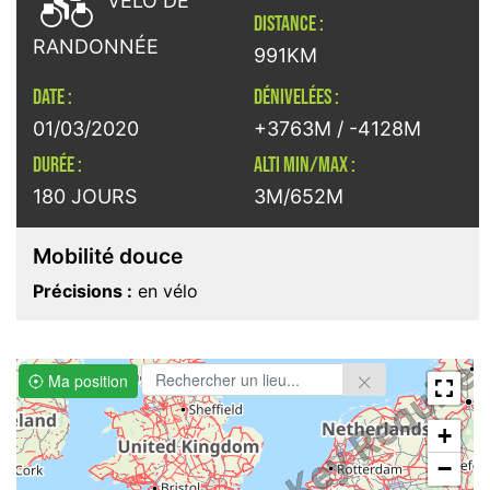

VÉLO DE
DISTANCE :
RANDONNÉE
991KM
DATE :
DÉNIVELÉES :
01/03/2020
+3763M / -4128M
DURÉE :
ALTI MIN/MAX :
180 JOURS
3M/652M
Mobilité douce
Précisions :
en vélo
Ma position
+
−