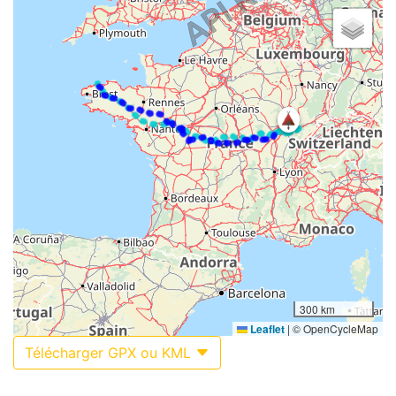
300 km
Leaflet
|
© OpenCycleMap
Télécharger GPX ou KML