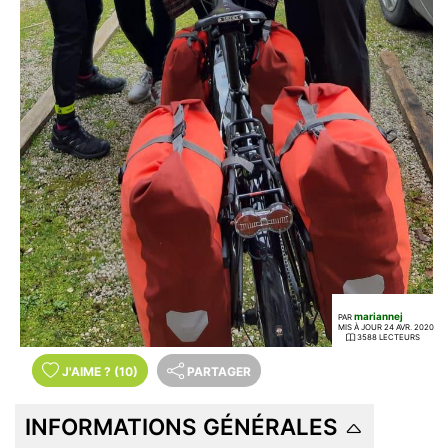
mariannej
PAR
MIS À JOUR 24 AVR. 2020
3588 LECTEURS
J'AIME
?
(10)
PARTAGER
INFORMATIONS GÉNÉRALES