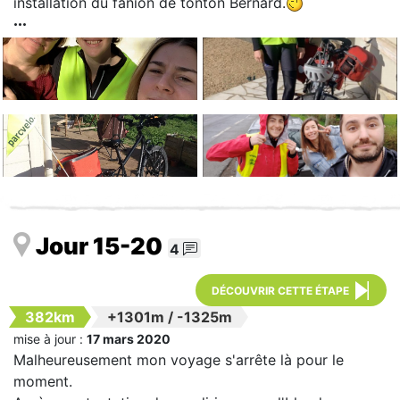
installation du fanion de tonton Bernard.
Jour 15-20
4
DÉCOUVRIR CETTE ÉTAPE
382km
+1301m
/
-1325m
mise à jour :
17 mars 2020
Malheureusement mon voyage s'arrête là pour le
moment.