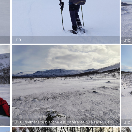
J10. -
J10.
J10. L'immensité blanche est différente qu'à l'aller. Le
J10.
vent a sculpté la neige.