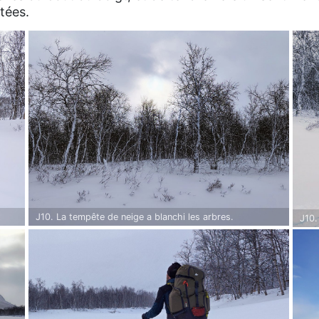
tées.
t
J10. La tempête de neige a blanchi les arbres.
J10.
llé
aspe
ves