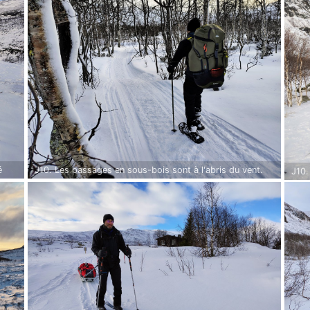
é
J10. Les passages en sous-bois sont à l'abris du vent.
J10.
lles
L'ambiance est silencieuse avec pour seul bruit le
mort
craquement de la neige sous nos pas.
Samm
temp