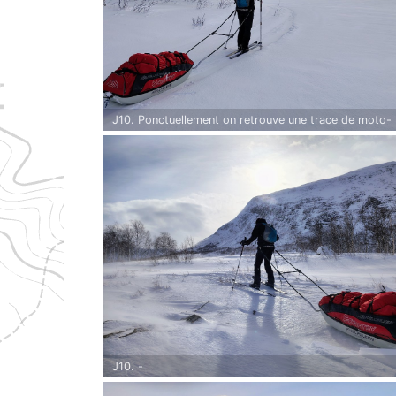
J10. Ponctuellement on retrouve une trace de moto-
neige. On l'emprunte car la neige tassée facilite notre
évolution.
J10. -