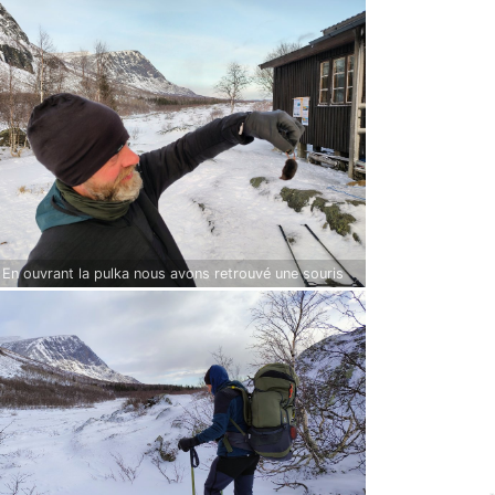
 En ouvrant la pulka nous avons retrouvé une souris
e. Elle était sûrement dans la réserve de bois de
arlappa où nous avons abrité la pulka de la
ête de la nuit.