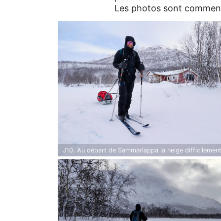
Les photos sont commen
J10. Au départ de Sammarlappa la neige difficilemen
praticable depuis deux jours est un régal. Elle a travai
dans la nuit : pluie la veille, puis températures négati
avec chutes de neige et vent.