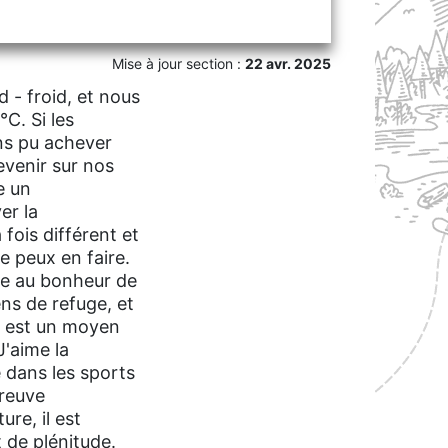
Mise à jour section :
22 avr. 2025
 - froid, et nous
C. Si les
ns pu achever
revenir sur nos
e un
er la
fois différent et
e peux en faire.
sée au bonheur de
ns de refuge, et
re est un moyen
J'aime la
e dans les sports
preuve
re, il est
 de plénitude.