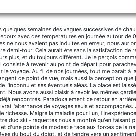
s quelques semaines des vagues successives de chaud
redoux avec des températures en journée autour de 0°
s ne nous avaient pas induites en erreur, nous aurio
ire demi-tour. Cela aurait été sans la satisfaction de 
urs plus, et du toujours différent. Je le perçois comm
 consiste à revenir au point de départ pour parachev
le voyage. Au fil de nos journées, tout me paraît à la 
angent de point de vue, mais aussi la perception que j
de l'inconnu et ses éventuels aléas. La place est lais
. Nous avons aussi plaisir à revoir les mêmes gardie
s déjà rencontrés. Paradoxalement ce retour en arriè
suivrai l'alternance de voyages seuls et accompagnés. 
 de richesse. Malgré la maladie pour l'un, l'inexpérienc
otre duo ski - raquettes nous a montré qu'en faisant 
 et d'une pointe de modestie face aux forces de la natu
êves du bout du doigt, et de tendre vers un sentiment