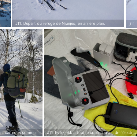
J11. Départ du refuge de Njunjes, en arrière plan.
J11. 
ien, car nous sommes
J11. Kvikkjokk a tout le confort avec de l'électric