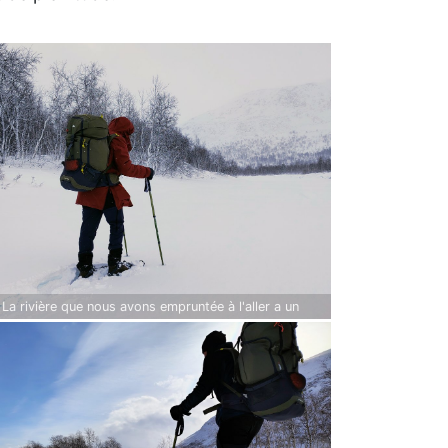
 La rivière que nous avons empruntée à l'aller a un
ct différent : luminosité, neige, vent, ...