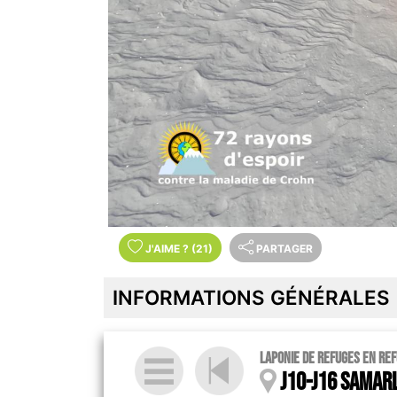
J'AIME
?
(21)
PARTAGER
INFORMATIONS GÉNÉRALES
Laponie de refuges en re
J10-J16 Samar