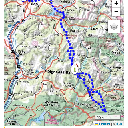
+
−
20 km
Leaflet
|
©
IGN