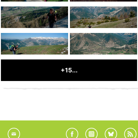
+15...