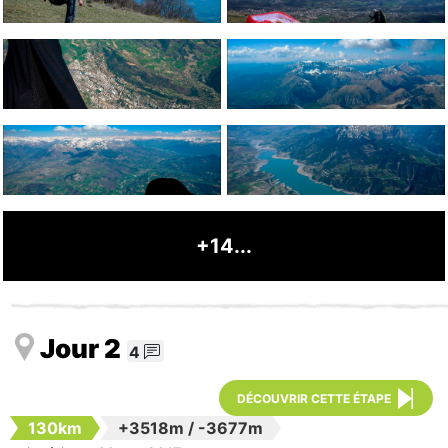
+14...
Jour 2
4
DÉCOUVRIR CETTE ÉTAPE
130km
+3518m
/
-3677m