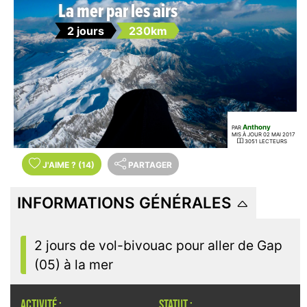
La mer par les airs
2 jours
230km
Anthony
PAR
MIS À JOUR 02 MAI 2017
3051 LECTEURS
J'AIME
?
(14)
PARTAGER
INFORMATIONS GÉNÉRALES
2 jours de vol-bivouac pour aller de Gap
(05) à la mer
ACTIVITÉ :
STATUT :