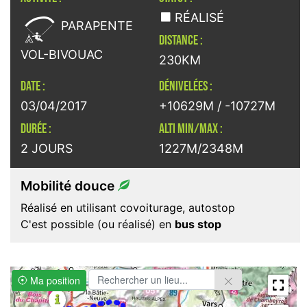

RÉALISÉ
PARAPENTE
DISTANCE :
VOL-BIVOUAC
230KM
DATE :
DÉNIVELÉES :
03/04/2017
+10629M / -10727M
DURÉE :
ALTI MIN/MAX :
2 JOURS
1227M/2348M
Mobilité douce
Réalisé en utilisant covoiturage, autostop
C'est possible (ou réalisé) en
bus stop
Ma position