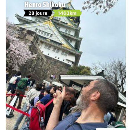
Henro Shikoku
28 jours
1463km