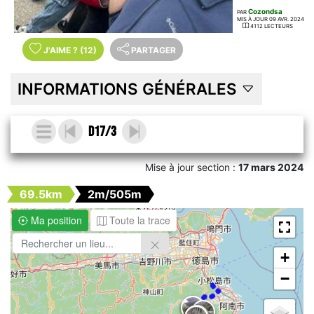
Cozondsa
PAR
MIS À JOUR 09 AVR. 2024
4112 LECTEURS
J'AIME
?
(12)
PARTAGER
INFORMATIONS GÉNÉRALES
D17/3
Mise à jour section :
17 mars 2024
69.5km
2m/505m
Ma position
Toute la trace
+
−