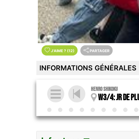
J'AIME
?
(12)
PARTAGER
INFORMATIONS GÉNÉRALES
Henro Shikoku
W3/4: jr de plu