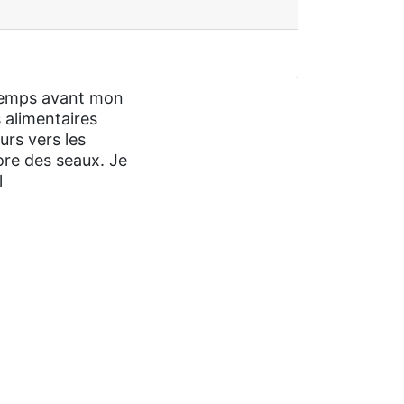
u temps avant mon
 alimentaires
urs vers les
ore des seaux. Je
l