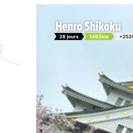
Henro Shikoku
28 jours
1463km
+253