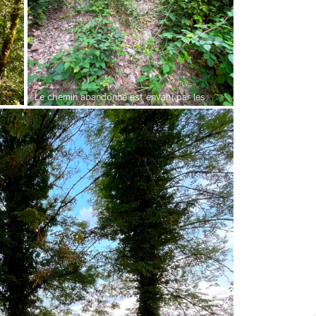
Le chemin abandonné est envahi par les
ronces : overdose de mûres !