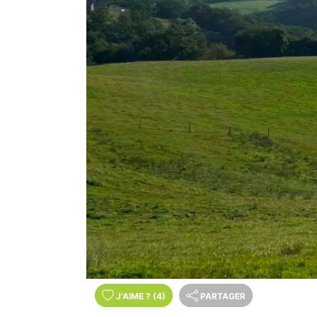
J'AIME
?
(4)
PARTAGER