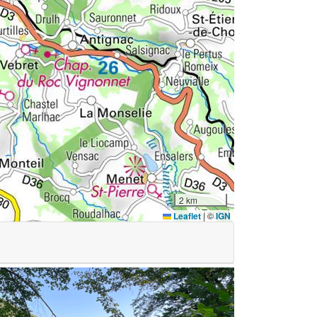
2 km
Leaflet
|
©
IGN