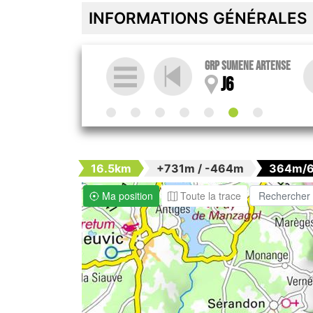
INFORMATIONS GÉNÉRALES
GRP SUMENE ARTENSE
J6
16.5km
+731m / -464m
364m/
Ma position
Toute la trace