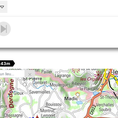
643m
ROBINET