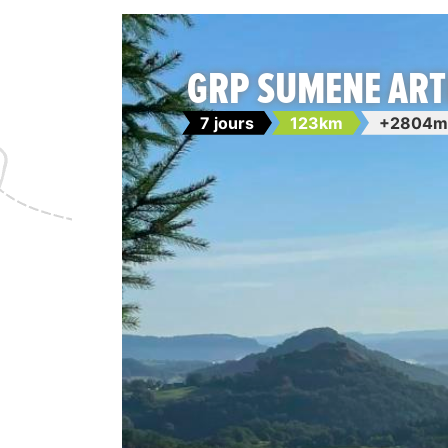
GRP SUMENE ART
7 jours
123km
+2804m