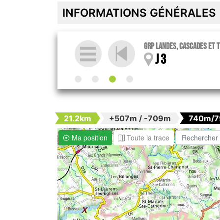
INFORMATIONS GÉNÉRALES
GRP Landes, cascades et 
J 3
21.2km
+507m / -709m
740m/
Ma position
Toute la trace