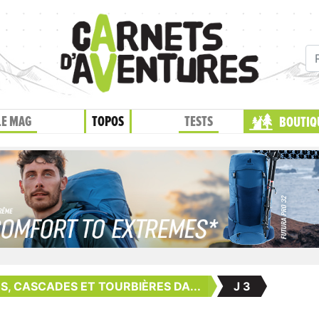
LE MAG
TOPOS
TESTS
BOUTIQ
S, CASCADES ET TOURBIÈRES DA...
J 3