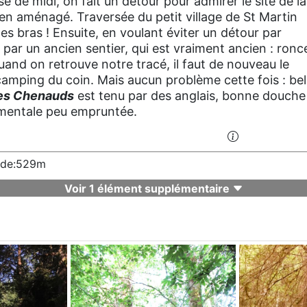
e de midi, on fait un détour pour admirer le site de la
 bien aménagé. Traversée du petit village de St Martin
s bras ! Ensuite, en voulant éviter un détour par
par un ancien sentier, qui est vraiment ancien : ronc
uand on retrouve notre tracé, il faut de nouveau le
camping du coin. Mais aucun problème cette fois : bel
es Chenauds
est tenu par des anglais, bonne douche
ementale peu empruntée.
tude:529m
Voir 1 élément supplémentaire