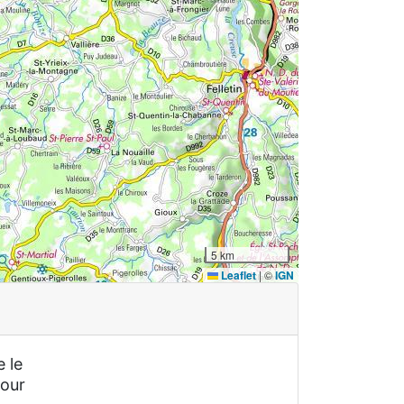
5 km
Leaflet
|
©
IGN
e le
pour