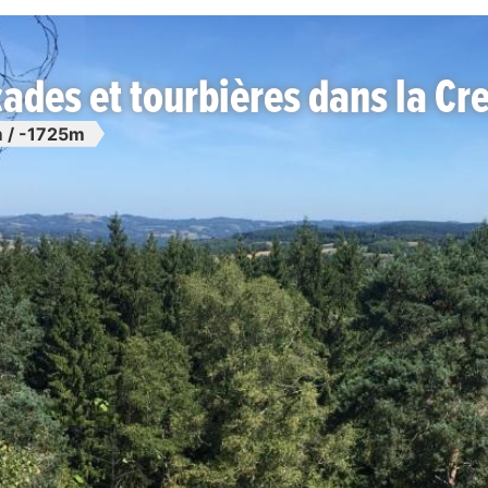
ades et tourbières dans la Cr
 / -1725m