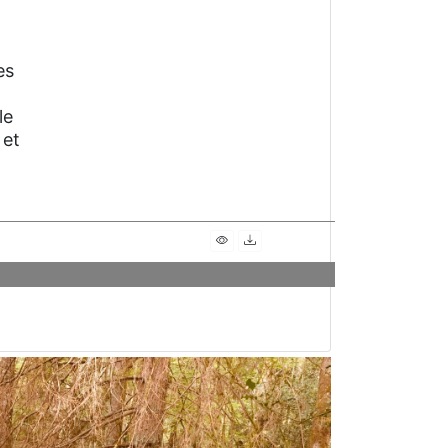
es
le
 et