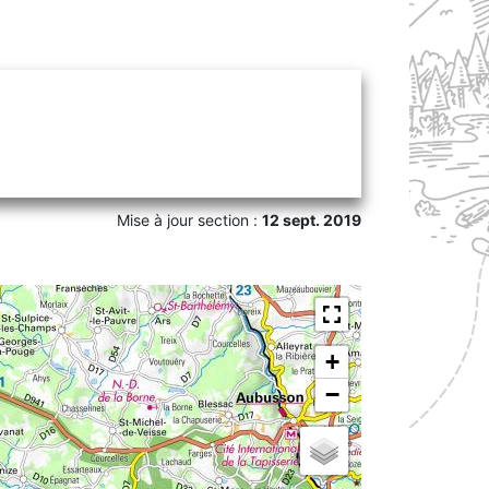
Mise à jour section :
12 sept. 2019
+
−