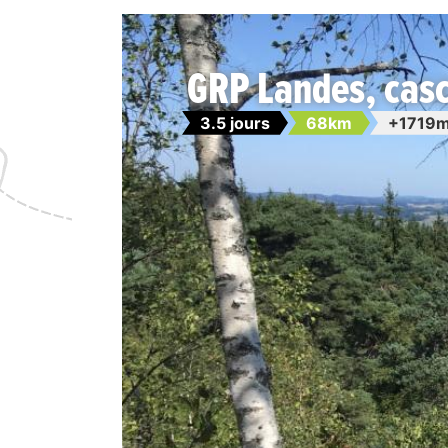
GRP Landes, casc
3.5 jours
68km
+1719m