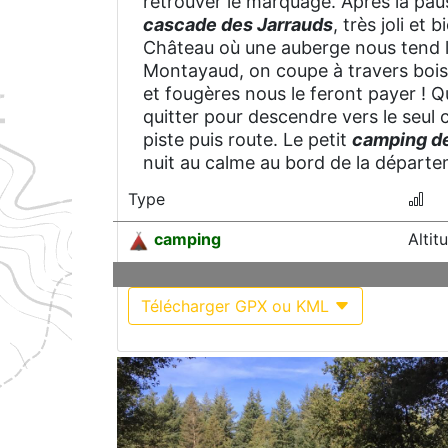
retrouver le marquage. Après la paus
cascade des Jarrauds
, très joli et
Château où une auberge nous tend le
Montayaud, on coupe à travers bois 
et fougères nous le feront payer ! Q
quitter pour descendre vers le seul 
piste puis route. Le petit
camping d
nuit au calme au bord de la départ
Type
camping
Alti
Télécharger GPX ou KML