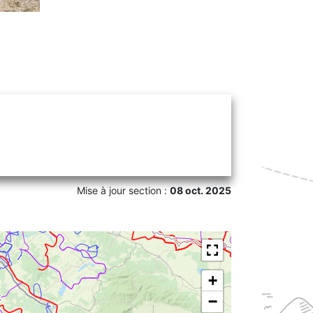
Mise à jour section :
08 oct. 2025
+
−