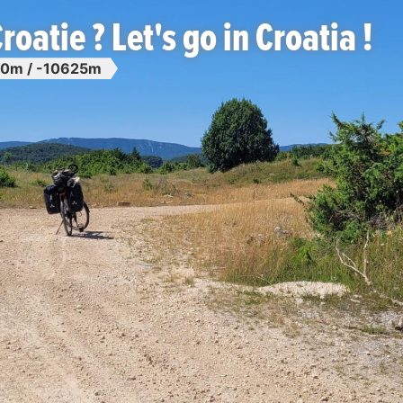
Croatie ? Let's go in Croatia !
0m / -10625m