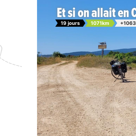
Et si on allait en 
19 jours
1071km
+1063