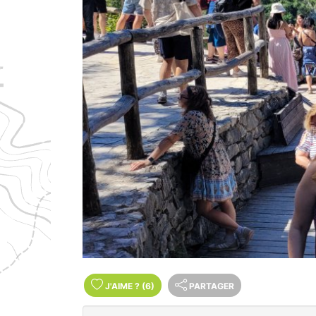
J'AIME
?
(6)
PARTAGER