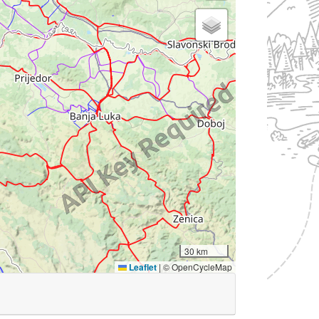
30 km
Leaflet
|
© OpenCycleMap