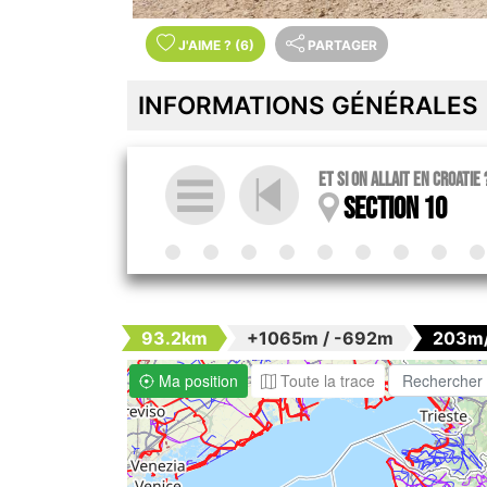
J'AIME
?
(6)
PARTAGER
INFORMATIONS GÉNÉRALES
Et si on allait en Croatie 
Section 10
93.2km
+1065m / -692m
203m
Ma position
Toute la trace