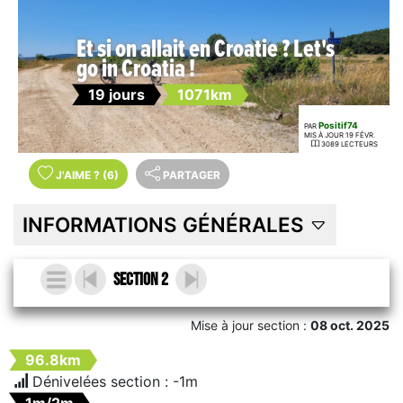
Et si on allait en Croatie ? Let's
go in Croatia !
19 jours
1071km
Positif74
PAR
MIS À JOUR 19 FÉVR.
3089 LECTEURS
J'AIME
?
(6)
PARTAGER
INFORMATIONS GÉNÉRALES
Section 2
Mise à jour section :
08 oct. 2025
96.8km
Dénivelées section :
-1m