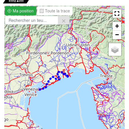
1m/2m
Ma position
Toute la trace
+
−