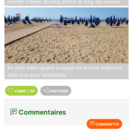
permet d'éviter de long détour le long des canaux.
Au petit matin quand la plage est encore endormie
mais plus pour longtemps.
J'AIME
?
(6)
PARTAGER
Commentaires
COMMENTER