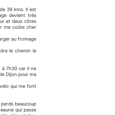
de 39 kms. Il est
ge devient très
ur et deux côtes
ur me coûte cher
burger au fromage
ndre le chemin le
 à 7h30 car il ne
 de Dijon pour ma
 vélo qui me font
je perds beaucoup
Beaune qui passe