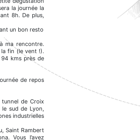
tite dégustation
era la journée la
ant 8h. De plus,
tant un bon resto
 à ma rencontre.
a fin (le vent !).
e 94 kms près de
journée de repos
 tunnel de Croix
e le sud de Lyon,
nes industrielles
u, Saint Rambert
na. Vous l’avez