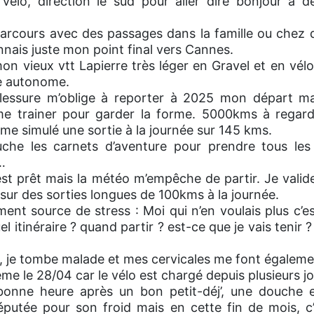
 vélo, direction le sud pour aller dire bonjour à d
arcours avec des passages dans la famille ou chez 
onnais juste mon point final vers Cannes.
on vieux vtt Lapierre très léger en Gravel et en vé
re autonome.
essure m’oblige à reporter à 2025 mon départ ma
e trainer pour garder la forme. 5000kms à regar
même simulé une sortie à la journée sur 145 kms.
uche les carnets d’aventure pour prendre tous les 
…
est prêt mais la météo m’empêche de partir. Je vali
sur des sorties longues de 100kms à la journée.
ent source de stress : Moi qui n’en voulais plus c’es
 itinéraire ? quand partir ? est-ce que je vais tenir ?
r, je tombe malade et mes cervicales me font égalemen
me le 28/04 car le vélo est chargé depuis plusieurs jo
bonne heure après un bon petit-déj’, une douche e
 réputée pour son froid mais en cette fin de mois, 