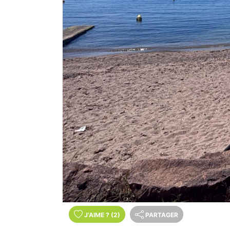
J'AIME
?
(2)
PARTAGER