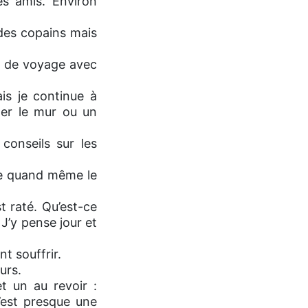
es amis. Environ
des copains mais
lo de voyage avec
is je continue à
der le mur ou un
conseils sur les
de quand même le
t raté. Qu’est-ce
 J’y pense jour et
t souffrir.
urs.
t un au revoir :
c’est presque une