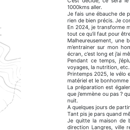
C’est décidé, ce sera le
1000kms aller.
Je fais une ébauche de p
rien de bien précis. Je c
En 2024, je transforme m
tout ce qu’il faut pour êt
Malheureusement, une bl
m’entrainer sur mon hom
écran, c’est long et j’ai 
Pendant ce temps, j’épl
voyages, la nutrition, etc
Printemps 2025, le vélo 
matériel et le bonhomme 
La préparation est égalem
que j’emmène ou pas ? quel
nuit.
A quelques jours de parti
Tant pis je pars quand mê
Je quitte la maison de 
direction Langres, ville