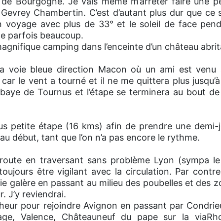
 de Bourgogne. Je vais même m’arrêter faire une pe
 Gevrey Chambertin. C’est d’autant plus dur que ce s
 voyage avec plus de 33° et le soleil de face pend
pe parfois beaucoup.
magnifique camping dans l’enceinte d’un château abri
 la voie bleue direction Macon où un ami est venu
car le vent a tourné et il ne me quittera plus jusqu’à l
bbaye de Tournus et l’étape se terminera au bout d
us petite étape (16 kms) afin de prendre une demi-
 au début, tant que l’on n’a pas encore le rythme.
 route en traversant sans problème Lyon (sympa le
oujours être vigilant avec la circulation. Par contr
ie galère en passant au milieu des poubelles et des zo
. J’y reviendrai.
nheur pour rejoindre Avignon en passant par Condrie
tage, Valence, Châteauneuf du pape sur la viaRho